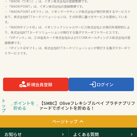
・「WAON（ワオン）」は、イオン株式会社の登録商標です。

・「WAON POINT」は、イオン株式会社の登録商標です。

・「WAON POINT eギフト」は、イオンマーケティング株式会社が発行許諾するサービスで
あり、株式会社NTTカードソリューションは、その許諾に基づきサービスを提供していま
す。

・「WAONポイントID」は、イオンフィナンシャルサービス株式会社との発行許諾契約によ
り、株式会社NTTカードソリューションが発行する電子マネーギフトサービスです。

・「Vポイント」は、三井住友カード株式会社およびCCCMKホールディングス株式会社の登
録商標です。

・「ポイント＠ギフト」は、株式会社NTTカードソリューションが発行する電子マネーギフ
トサービスです。

新規会員登録
ログイン
ト
ポイントを
【SMBC】Oliveフレキシブルペイ プラチナプリフ
ッ
貯める
ァードでポイントを貯める！
プ
ページトップ
お知らせ
よくある質問