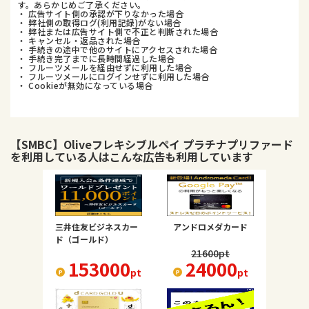
す。あらかじめご了承ください。
・ 広告サイト側の承認が下りなかった場合
・ 弊社側の取得ログ(利用記録)がない場合
・ 弊社または広告サイト側で不正と判断された場合
・ キャンセル・返品された場合
・ 手続きの途中で他のサイトにアクセスされた場合
・ 手続き完了までに長時間経過した場合
・ フルーツメールを経由せずに利用した場合
・ フルーツメールにログインせずに利用した場合
・ Cookieが無効になっている場合
【SMBC】Oliveフレキシブルペイ プラチナプリファード
を利用している人はこんな広告も利用しています
三井住友ビジネスカー
アンドロメダカード
ド（ゴールド）
21600
pt
153000
24000
pt
pt