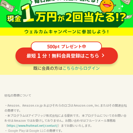
500
pt
プレゼント中
1
最短
分！無料会員登録はこちら
既に会員の方は
こちらからログイン
他社の商標について
・Amazon、Amazon.co.jp およびそれらのロゴは Amazon.com, Inc.またはその関連会社
の商標です。

・本プログラムはアイブリッジ株式会社による提供です。 本プログラムについてのお問い合
わせは Amazon ではお受けしておりません。お問い合わせはフルーツメール事務局
（
https://www.fruitmail.net/contact/
）までお願いいたします。

・ 
 は 
 の商標です。

Google Play
Google LLC