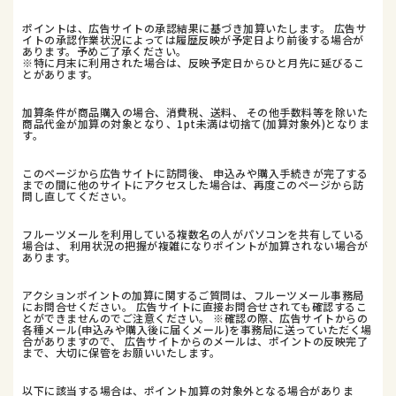
ポイントは、広告サイトの承認結果に基づき加算いたします。 広告サ
イトの承認作業状況によっては履歴反映が予定日より前後する場合が
あります。予めご了承ください。
※特に月末に利用された場合は、反映予定日からひと月先に延びるこ
とがあります。
加算条件が商品購入の場合、消費税、送料、 その他手数料等を除いた
商品代金が加算の対象となり、1pt未満は切捨て(加算対象外)となりま
す。
このページから広告サイトに訪問後、 申込みや購入手続きが完了する
までの間に他のサイトにアクセスした場合は、再度このページから訪
問し直してください。
フルーツメールを利用している複数名の人がパソコンを共有している
場合は、 利用状況の把握が複雑になりポイントが加算されない場合が
あります。
アクションポイントの加算に関するご質問は、フルーツメール事務局
にお問合せください。 広告サイトに直接お問合せされても確認するこ
とができませんのでご注意ください。 ※確認の際、広告サイトからの
各種メール(申込みや購入後に届くメール)を事務局に送っていただく場
合がありますので、 広告サイトからのメールは、ポイントの反映完了
まで、大切に保管をお願いいたします。
以下に該当する場合は、ポイント加算の対象外となる場合がありま