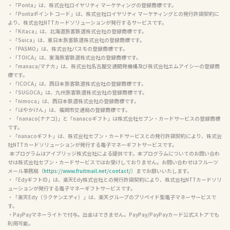
・「Ponta」は、株式会社ロイヤリティ マーケティングの登録商標です。

・「Pontaポイント コード」は、株式会社ロイヤリティ マーケティングとの発行許諾契約に
より、株式会社NTTカードソリューションが発行するサービスです。

・「Kitaca」は、北海道旅客鉄道株式会社の登録商標です。

・「Suica」は、東日本旅客鉄道株式会社の登録商標です。

・「PASMO」は、株式会社パスモの登録商標です。

・「TOICA」は、東海旅客鉄道株式会社の登録商標です。

・「manaca/マナカ」は、株式会社名古屋交通開発機構及び株式会社エムアイシーの登録商
標です。

・「ICOCA」は、西日本旅客鉄道株式会社の登録商標です。

・「SUGOCA」は、九州旅客鉄道株式会社の登録商標です。

・「nimoca」は、西日本鉄道株式会社の登録商標です。

・「はやかけん」は、福岡市交通局の登録商標です。

・ 「nanaco(ナナコ)」と「nanacoギフト」は株式会社セブン・カードサービスの登録商標
です。

・「nanacoギフト」は、株式会社セブン・カードサービスとの発行許諾契約により、株式会
社NTTカードソリューションが発行する電子マネーギフトサービスです。

  本プログラムはアイブリッジ株式会社による提供です。本プログラムについてのお問い合わ
せは株式会社セブン・カードサービスではお受けしておりません。お問い合わせはフルーツ
メール事務局（
https://www.fruitmail.net/contact/
）までお願いいたします。

・「EdyギフトID」は、楽天Edy株式会社との発行許諾契約により、株式会社NTTカードソリ
ューションが発行する電子マネーギフトサービスです。

・「楽天Edy（ラクテンエディ）」は、楽天グループのプリペイド型電子マネーサービスで
す。

・PayPayマネーライトで付与。出金はできません。PayPay/PayPayカード公式ストアでも
利用可能。
