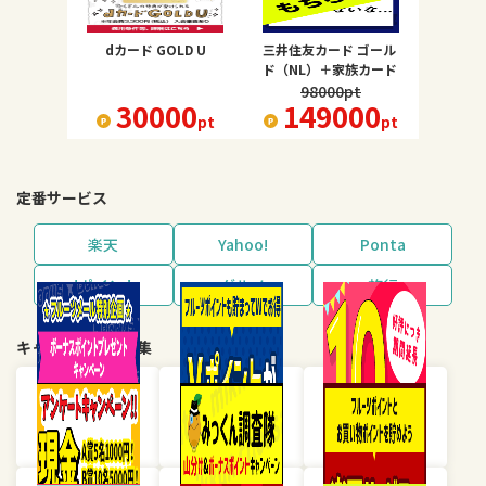
dカード GOLD U
三井住友カード ゴール
ド（NL）＋家族カード
98000
pt
30000
149000
pt
pt
定番サービス
楽天
Yahoo!
Ponta
dポイント
グルメ
旅行
キャンペーン・特集