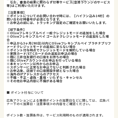
なお、審査の結果に関わらず付帯サービス(空港ラウンジのサービス
等)はご利用いただけます。
【注意事項】
※ポイントについてのお問い合わせ時には、【ハイフン込み14桁】の
問い合わせ時番号が必須となります。
※お申込の前には、トラッキング設定のご確認をお願いいたします。
【却下条件】
※Oliveフレキシブルペイ 一般クレジットモードの追加をした場合
※Oliveフレキシブルペイ ゴールドクレジットモードの追加をした場
合
※申込から3ヶ月(90日)以内にOliveフレキシブルペイ プラチナプリフ
ァードクレジットモードの追加に至らない場合
※ポイント付与時点でクレジットモードを解約している場合
※家族カード/ETCカードのみ追加お申込の場合
※既に三井住友銀行の口座をお持ちの場合
※既にOliveアカウントのお申込を行っている場合
※本キャンペーン以外からのお申込
※スポンサーに正常なお申込でないと判断された場合
※お申込後、店頭での口座開設手続となった場合
※海外のIPアドレスからのアクセス
※不備・不正・虚偽・重複・いたずら・キャンセル
※その他お申込内容に不備がある場合
■ ポイント付与について
広告アクションによる獲得ポイントの加算日などに関しては、 広告バ
ナー下の≪加算日・注意事項≫の内容をご確認ください。
ポイント数・加算条件は、サービス利用時のものが適用されます。