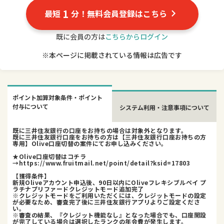
1
最短
分！無料会員登録はこちら
既に会員の方は
こちらからログイン
※本ページに掲載されている情報は広告です
ポイント加算対象条件・ポイント
付与について
システム利用・注意事項について
既に三井住友銀行の口座をお持ちの場合は対象外となります。
既に三井住友銀行口座をお持ちの方は【三井住友銀行口座お持ちの方
専用】Olive口座切替の案件にてお申し込みください。
★Olive口座切替はコチラ
→https://www.fruitmail.net/point/detail?ksid=17803
【獲得条件】
新規Oliveアカウント申込後、90日以内にOliveフレキシブルペイ プ
ラチナプリファードクレジットモード追加完了
※クレジットモードをご利用いただくには、クレジットモードの設定
が必要なため、審査完了後に三井住友銀行アプリよりご設定くださ
い。
※審査の結果、『クレジット機能なし』となった場合でも、口座開設
が完了している場合は選択したランクの年会費が発生します。