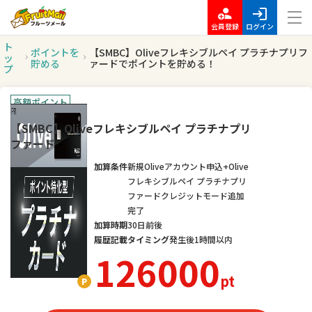
会員登録
ログイン
ト
ポイントを
【SMBC】Oliveフレキシブルペイ プラチナプリフ
ッ
貯める
ァードでポイントを貯める！
プ
高額ポイント
【SMBC】Oliveフレキシブルペイ プラチナプリ
ファード
加算条件
新規Oliveアカウント申込+Olive
フレキシブルペイ プラチナプリ
ファードクレジットモード追加
完了
加算時期
30日前後
履歴記載タイミング
発生後1時間以内
126000
pt