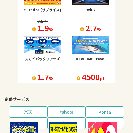
Surprice (サプライス)
Relux
0.5
％
1.9
2.7
％
％
スカイパックツアーズ
NAVITIME Travel
1.7
4500
％
pt
定番サービス
楽天
Yahoo!
Ponta
dポイント
グルメ
旅行