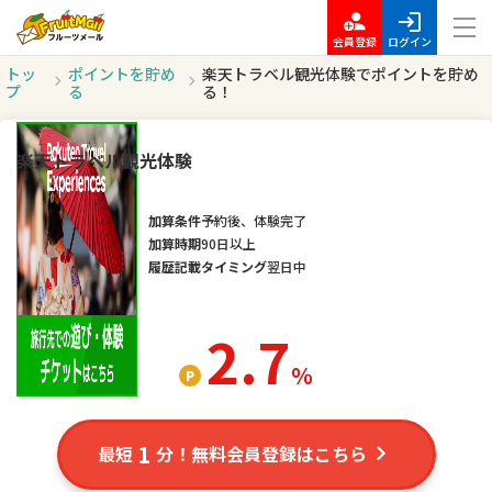
会員登録
ログイン
トッ
ポイントを貯め
楽天トラベル観光体験でポイントを貯め
プ
る
る！
楽天トラベル観光体験
加算条件
予約後、体験完了
加算時期
90日以上
履歴記載タイミング
翌日中
2.7
％
1
最短
分！無料会員登録はこちら