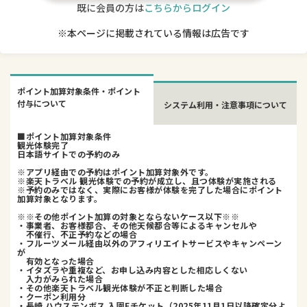
既に会員の方は
こちらからログイン
※本ページに掲載されている情報は広告です
ポイント加算対象条件・ポイント
付与について
システム利用・注意事項について
■ポイント加算対象条件
観光体験完了
日本語サイトでの予約のみ
※アプリ経由での予約はポイント加算対象外です。
※楽天トラベル 観光体験での予約が成立し、且つ体験が実施される
※予約のみではなく、実際にお客様が体験を完了した場合にポイント
加算対象となります。
※※その他ポイント加算の対象とならないケース以下※※
・事業者、お客様都合、その他天候都合等によるキャンセルや
不催行、不正予約などの場合
・フルーツメール経由以外のアフィリエイトサービスやキャンペーン
が
有効となった場合
・イタズラや重複など、お申し込み内容とした相応しくない
入力がみられた場合
・その他楽天トラベル観光体験が不正と判断した場合
・クーポン利用分
・長崎 ハウステンボス 入園Eチケット（2025年11月1日以降確定分よ