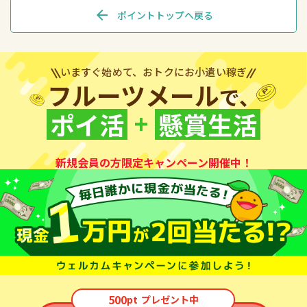
arrow_back
ポイントトップへ戻る
いますぐ始めて、おトクにお小遣い稼ぎ
フルーツメール
で、
+
ポイ活
懸賞生活
新規会員の方限定キャンペーン開催中！
500
pt
プレゼント中