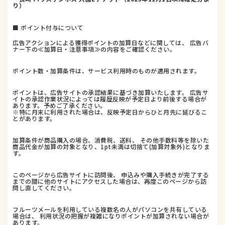
り）
■ ポイント付与について
広告アクションによる獲得ポイントの加算日などに関しては、 広告バ
ナー下の≪加算日・注意事項≫の内容をご確認ください。
ポイント数・加算条件は、サービス利用時のものが適用されます。
ポイントは、広告サイトの承認結果に基づき加算いたします。 広告サ
イトの承認作業状況によっては履歴反映が予定日より前後する場合が
あります。予めご了承ください。
※特に月末に利用された場合は、反映予定日からひと月先に延びるこ
とがあります。
加算条件が商品購入の場合、消費税、送料、 その他手数料等を除いた
商品代金が加算の対象となり、1pt未満は切捨て(加算対象外)となりま
す。
このページから広告サイトに訪問後、 申込みや購入手続きが完了する
までの間に他のサイトにアクセスした場合は、再度このページから訪
問し直してください。
フルーツメールを利用している複数名の人がパソコンを共有している
場合は、 利用状況の把握が複雑になりポイントが加算されない場合が
あります。