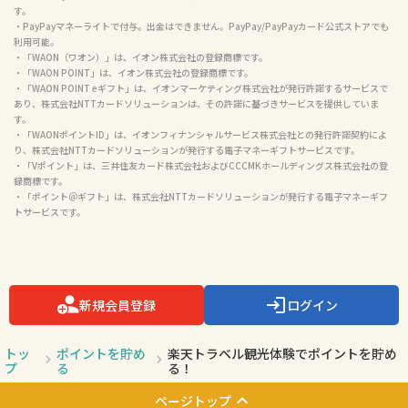
す。

・PayPayマネーライトで付与。出金はできません。PayPay/PayPayカード公式ストアでも
利用可能。

・「WAON（ワオン）」は、イオン株式会社の登録商標です。

・「WAON POINT」は、イオン株式会社の登録商標です。

・「WAON POINT eギフト」は、イオンマーケティング株式会社が発行許諾するサービスで
あり、株式会社NTTカードソリューションは、その許諾に基づきサービスを提供していま
す。

・「WAONポイントID」は、イオンフィナンシャルサービス株式会社との発行許諾契約によ
り、株式会社NTTカードソリューションが発行する電子マネーギフトサービスです。

・「Vポイント」は、三井住友カード株式会社およびCCCMKホールディングス株式会社の登
録商標です。

・「ポイント＠ギフト」は、株式会社NTTカードソリューションが発行する電子マネーギフ
トサービスです。

新規会員登録
ログイン
トッ
ポイントを貯め
楽天トラベル観光体験でポイントを貯め
プ
る
る！
ページトップ