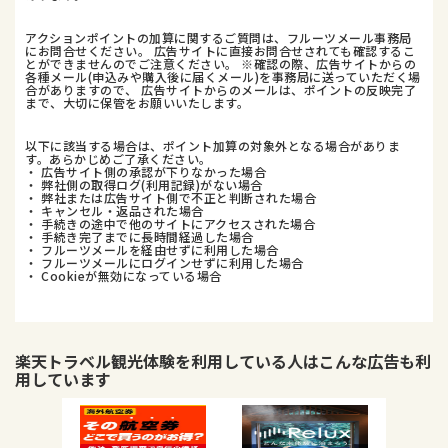
アクションポイントの加算に関するご質問は、フルーツメール事務局
にお問合せください。 広告サイトに直接お問合せされても確認するこ
とができませんのでご注意ください。 ※確認の際、広告サイトからの
各種メール(申込みや購入後に届くメール)を事務局に送っていただく場
合がありますので、 広告サイトからのメールは、ポイントの反映完了
まで、大切に保管をお願いいたします。
以下に該当する場合は、ポイント加算の対象外となる場合がありま
す。あらかじめご了承ください。
・ 広告サイト側の承認が下りなかった場合
・ 弊社側の取得ログ(利用記録)がない場合
・ 弊社または広告サイト側で不正と判断された場合
・ キャンセル・返品された場合
・ 手続きの途中で他のサイトにアクセスされた場合
・ 手続き完了までに長時間経過した場合
・ フルーツメールを経由せずに利用した場合
・ フルーツメールにログインせずに利用した場合
・ Cookieが無効になっている場合
楽天トラベル観光体験
を利用している人はこんな広告も利
用しています