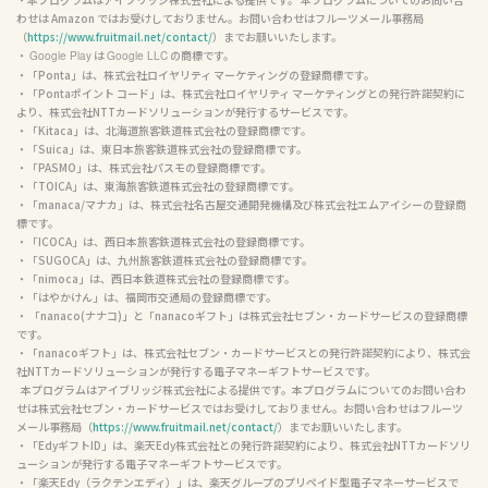
わせは Amazon ではお受けしておりません。お問い合わせはフルーツメール事務局
（
https://www.fruitmail.net/contact/
）までお願いいたします。

・ 
 は 
 の商標です。

Google Play
Google LLC
・「Ponta」は、株式会社ロイヤリティ マーケティングの登録商標です。

・「Pontaポイント コード」は、株式会社ロイヤリティ マーケティングとの発行許諾契約に
より、株式会社NTTカードソリューションが発行するサービスです。

・「Kitaca」は、北海道旅客鉄道株式会社の登録商標です。

・「Suica」は、東日本旅客鉄道株式会社の登録商標です。

・「PASMO」は、株式会社パスモの登録商標です。

・「TOICA」は、東海旅客鉄道株式会社の登録商標です。

・「manaca/マナカ」は、株式会社名古屋交通開発機構及び株式会社エムアイシーの登録商
標です。

・「ICOCA」は、西日本旅客鉄道株式会社の登録商標です。

・「SUGOCA」は、九州旅客鉄道株式会社の登録商標です。

・「nimoca」は、西日本鉄道株式会社の登録商標です。

・「はやかけん」は、福岡市交通局の登録商標です。

・ 「nanaco(ナナコ)」と「nanacoギフト」は株式会社セブン・カードサービスの登録商標
です。

・「nanacoギフト」は、株式会社セブン・カードサービスとの発行許諾契約により、株式会
社NTTカードソリューションが発行する電子マネーギフトサービスです。

  本プログラムはアイブリッジ株式会社による提供です。本プログラムについてのお問い合わ
せは株式会社セブン・カードサービスではお受けしておりません。お問い合わせはフルーツ
メール事務局（
https://www.fruitmail.net/contact/
）までお願いいたします。

・「EdyギフトID」は、楽天Edy株式会社との発行許諾契約により、株式会社NTTカードソリ
ューションが発行する電子マネーギフトサービスです。

・「楽天Edy（ラクテンエディ）」は、楽天グループのプリペイド型電子マネーサービスで