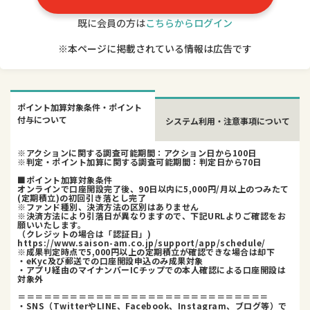
既に会員の方は
こちらからログイン
※本ページに掲載されている情報は広告です
ポイント加算対象条件・ポイント
付与について
システム利用・注意事項について
※アクションに関する調査可能期間：アクション日から100日
※判定・ポイント加算に関する調査可能期間：判定日から70日
■ポイント加算対象条件
オンラインで口座開設完了後、90日以内に5,000円/月以上のつみたて
(定期積立)の初回引き落とし完了
※ファンド種別、決済方法の区別はありません
※決済方法により引落日が異なりますので、下記URLよりご確認をお
願いいたします。
（クレジットの場合は「認証日」)
https://www.saison-am.co.jp/support/app/schedule/
※成果判定時点で5,000円以上の定期積立が確認できな場合は却下
・eKyc及び郵送での口座開設申込のみ成果対象
・アプリ経由のマイナンバーICチップでの本人確認による口座開設は
対象外
＝＝＝＝＝＝＝＝＝＝＝＝＝＝＝＝＝＝＝＝＝＝＝＝＝＝＝＝＝
・SNS（TwitterやLINE、Facebook、Instagram、ブログ等）で