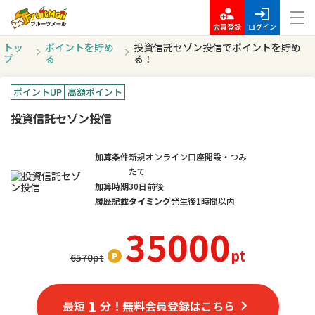
会員登録
ログイン
トッ
ポイントを貯め
投資信託セゾン投信でポイントを貯め
プ
る
る！
ポイントUP
高額ポイント
投資信託セゾン投信
加算条件
新規オンライン口座開設・つみ
たて
加算時期
30日前後
履歴記載タイミング
発生後1時間以内
35000
pt
6570
pt
1
最短
分！無料会員登録はこちら