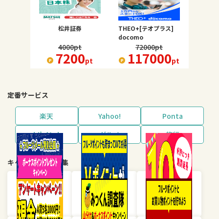
松井証券
THEO+[テオプラス]
docomo
4000
pt
72000
pt
7200
117000
pt
pt
定番サービス
楽天
Yahoo!
Ponta
dポイント
グルメ
旅行
キャンペーン・特集