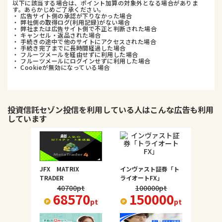
以下に該当する場合は、ポイント加算の対象外となる場合がありま
す。あらかじめご了承ください。
・ 広告サイト側の承認が下りなかった場合
・ 弊社側の取得ログ(利用記録)がない場合
・ 弊社または広告サイト側で不正と判断された場合
・ キャンセル・返品された場合
・ 手続きの途中で他のサイトにアクセスされた場合
・ 手続き完了までに長時間経過した場合
・ フルーツメールを経由せずに利用した場合
・ フルーツメールにログインせずに利用した場合
・ Cookieが無効になっている場合
投資信託セゾン投信
を利用している人はこんな広告も利用
しています
JFX MATRIX
インヴァスト証券「ト
TRADER
ライオートFX」
40700
pt
100000
pt
68570
150000
pt
pt