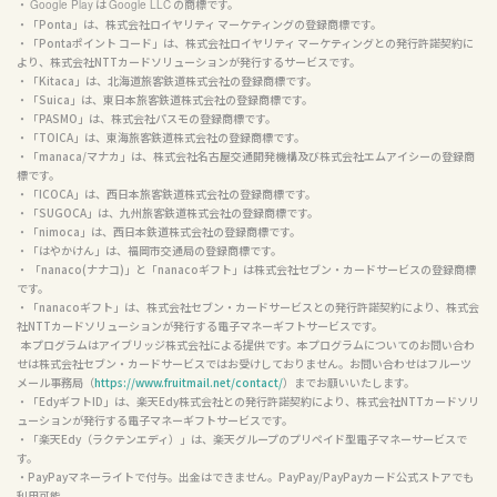
・ 
 は 
 の商標です。

Google Play
Google LLC
・「Ponta」は、株式会社ロイヤリティ マーケティングの登録商標です。

・「Pontaポイント コード」は、株式会社ロイヤリティ マーケティングとの発行許諾契約に
より、株式会社NTTカードソリューションが発行するサービスです。

・「Kitaca」は、北海道旅客鉄道株式会社の登録商標です。

・「Suica」は、東日本旅客鉄道株式会社の登録商標です。

・「PASMO」は、株式会社パスモの登録商標です。

・「TOICA」は、東海旅客鉄道株式会社の登録商標です。

・「manaca/マナカ」は、株式会社名古屋交通開発機構及び株式会社エムアイシーの登録商
標です。

・「ICOCA」は、西日本旅客鉄道株式会社の登録商標です。

・「SUGOCA」は、九州旅客鉄道株式会社の登録商標です。

・「nimoca」は、西日本鉄道株式会社の登録商標です。

・「はやかけん」は、福岡市交通局の登録商標です。

・ 「nanaco(ナナコ)」と「nanacoギフト」は株式会社セブン・カードサービスの登録商標
です。

・「nanacoギフト」は、株式会社セブン・カードサービスとの発行許諾契約により、株式会
社NTTカードソリューションが発行する電子マネーギフトサービスです。

  本プログラムはアイブリッジ株式会社による提供です。本プログラムについてのお問い合わ
せは株式会社セブン・カードサービスではお受けしておりません。お問い合わせはフルーツ
メール事務局（
https://www.fruitmail.net/contact/
）までお願いいたします。

・「EdyギフトID」は、楽天Edy株式会社との発行許諾契約により、株式会社NTTカードソリ
ューションが発行する電子マネーギフトサービスです。

・「楽天Edy（ラクテンエディ）」は、楽天グループのプリペイド型電子マネーサービスで
す。

・PayPayマネーライトで付与。出金はできません。PayPay/PayPayカード公式ストアでも
利用可能。
