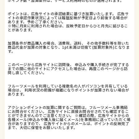
ポイント数・加算条件は、サービス利用時のものが適用されます。
ポイントは、広告サイトの承認結果に基づき加算いたします。 広告サ
イトの承認作業状況によっては履歴反映が予定日より前後する場合が
あります。予めご了承ください。
※特に月末に利用された場合は、反映予定日からひと月先に延びるこ
とがあります。
加算条件が商品購入の場合、消費税、送料、 その他手数料等を除いた
商品代金が加算の対象となり、1pt未満は切捨て(加算対象外)となりま
す。
このページから広告サイトに訪問後、 申込みや購入手続きが完了する
までの間に他のサイトにアクセスした場合は、再度このページから訪
問し直してください。
フルーツメールを利用している複数名の人がパソコンを共有している
場合は、 利用状況の把握が複雑になりポイントが加算されない場合が
あります。
アクションポイントの加算に関するご質問は、フルーツメール事務局
にお問合せください。 広告サイトに直接お問合せされても確認するこ
とができませんのでご注意ください。 ※確認の際、広告サイトからの
各種メール(申込みや購入後に届くメール)を事務局に送っていただく場
合がありますので、 広告サイトからのメールは、ポイントの反映完了
まで、大切に保管をお願いいたします。