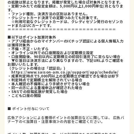
の拡散は禁止となります。掲載が発覚した場合は対象外となります。
・定期つみたての設定金額は、5,000円以上1,000円単位/月となりま
す。
・ファンド種別、決済方法の区別はありません。
・クレジットカード決済での定期つみたても対象です。
※利用可能なクレジットカードは、クレディセゾン発行のセゾンカ
ードまたはUCカードです。
＝＝＝＝＝＝＝＝＝＝＝＝＝＝＝＝＝＝＝＝＝＝＝＝＝＝＝＝＝
■以下はポイント加算対象外
・アプリ経由からのマイナンバーのICチップ認証による個人情報入力
は獲得対象外
・不備・不正・いたずら
・オンライン以外での口座開設および定期積立設定
・口座開設後、90日以内に定期積立の初回引落完了に至らない場合
▼引落日は決済方法により異なりますので、下記URLよりご確認を
お願いいたします。
（クレジットの場合は「認証日」)
https://www.saison-am.co.jp/support/app/schedule/
・成果判定時点で5,000円以上の定期積立が確認できな場合は却下
・判定時点で定期積立を解除されている場合
・本人確認の不備等により手続きができない場合
・同一の方による重複申込が確認された場合
・SNSでの投稿拡散が発覚した場合
・こども口座の開設
■ ポイント付与について
広告アクションによる獲得ポイントの加算日などに関しては、 広告バ
ナー下の≪加算日・注意事項≫の内容をご確認ください。