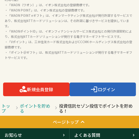
・「WAON（ワオン）」は、イオン株式会社の登録商標です。

・「WAON POINT」は、イオン株式会社の登録商標です。

・「WAON POINT eギフト」は、イオンマーケティング株式会社が発行許諾するサービスで
あり、株式会社NTTカードソリューションは、その許諾に基づきサービスを提供していま
す。

・「WAONポイントID」は、イオンフィナンシャルサービス株式会社との発行許諾契約によ
り、株式会社NTTカードソリューションが発行する電子マネーギフトサービスです。

・「Vポイント」は、三井住友カード株式会社およびCCCMKホールディングス株式会社の登
録商標です。

・「ポイント＠ギフト」は、株式会社NTTカードソリューションが発行する電子マネーギフ
トサービスです。

新規会員登録
ログイン
トッ
ポイントを貯め
投資信託セゾン投信でポイントを貯め
プ
る
る！
ページトップ
お知らせ
よくある質問