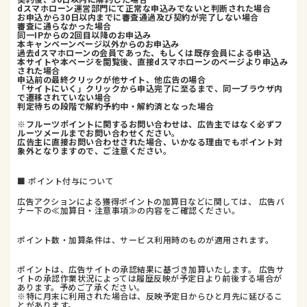
dスマホローン運営部門にて正常な申込みでないと判断された場合
お申込から30日以内までに審査通過及び契約が完了しない場合
審査に通らなかった場合
同一IPからの2回目以降のお申込み
本キャンペーンページ以外からのお申込み
過去dスマホローンの会員であった、もしくは既存会員による申込
本サイトや本ページを閲覧後、直接dスマホローンのページより申込み
された場合
申込前の最終クリックが他サイト、他広告の場合
「サイトにいく」クリックから申込完了に至るまで、同一ブラウザ内
で遷移されていない場合
判定待ちの段階で解約予約中・解約済となった場合
※フルーツポイントに関するお問い合わせは、広告主ではなく必ずフ
ルーツメールまでお問い合わせください。
広告主に直接お問い合わせされた場合、いかなる理由でもポイント対
象外となりますので、ご注意ください。
■ ポイント付与について
広告アクションによる獲得ポイントの加算日などに関しては、 広告バ
ナー下の≪加算日・注意事項≫の内容をご確認ください。
ポイント数・加算条件は、サービス利用時のものが適用されます。
ポイントは、広告サイトの承認結果に基づき加算いたします。 広告サ
イトの承認作業状況によっては履歴反映が予定日より前後する場合が
あります。予めご了承ください。
※特に月末に利用された場合は、反映予定日からひと月先に延びるこ
とがあります。