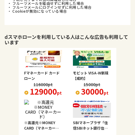
・ フルーツメールを経由せずに利用した場合
・ フルーツメールにログインせずに利用した場合
・ Cookieが無効になっている場合
dスマホローン
を利用している人はこんな広告も利用して
います
Fマネーカード カード
モビット VISA-W新規
ローン
【成約】
116000
pt
15000
pt
129000
30000
pt
pt
※高還元※MONEY
SBIマネープラザ「住
CARD（マネーカー
信SBIネット銀行住宅
ド）
ローン（対面）」