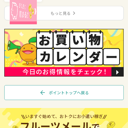
chevron_right
もっと見る
arrow_back
ポイントトップへ戻る
いますぐ始めて、おトクにお小遣い稼ぎ
フルーツメール
で、