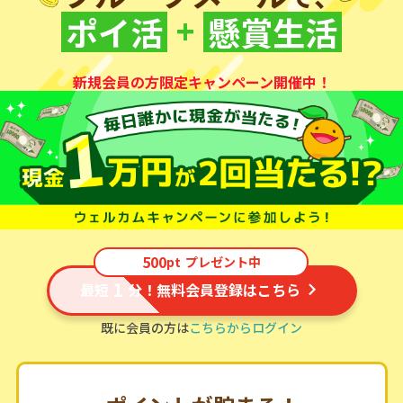
+
ポイ活
懸賞生活
新規会員の方限定キャンペーン開催中！
500
pt
プレゼント中
1
最短
分！無料会員登録はこちら
既に会員の方は
こちらからログイン