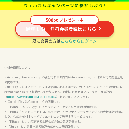
500
pt
プレゼント中
1
最短
分！無料会員登録はこちら
既に会員の方は
こちらからログイン
他社の商標について
・Amazon、Amazon.co.jp およびそれらのロゴは Amazon.com, Inc.またはその関連会社
の商標です。

・本プログラムはアイブリッジ株式会社による提供です。 本プログラムについてのお問い合
わせは Amazon ではお受けしておりません。お問い合わせはフルーツメール事務局
（
https://www.fruitmail.net/contact/
）までお願いいたします。

・ 
 は 
 の商標です。

Google Play
Google LLC
・「Ponta」は、株式会社ロイヤリティ マーケティングの登録商標です。

・「Pontaポイント コード」は、株式会社ロイヤリティ マーケティングとの発行許諾契約に
より、株式会社NTTカードソリューションが発行するサービスです。

・「Kitaca」は、北海道旅客鉄道株式会社の登録商標です。

・「Suica」は、東日本旅客鉄道株式会社の登録商標です。
