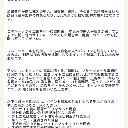
加算条件が商品購入の場合、消費税、送料、 その他手数料等を除いた
商品代金が加算の対象となり、1pt未満は切捨て(加算対象外)となりま
す。
このページから広告サイトに訪問後、 申込みや購入手続きが完了する
までの間に他のサイトにアクセスした場合は、再度このページから訪
問し直してください。
フルーツメールを利用している複数名の人がパソコンを共有している
場合は、 利用状況の把握が複雑になりポイントが加算されない場合が
あります。
アクションポイントの加算に関するご質問は、フルーツメール事務局
にお問合せください。 広告サイトに直接お問合せされても確認するこ
とができませんのでご注意ください。 ※確認の際、広告サイトからの
各種メール(申込みや購入後に届くメール)を事務局に送っていただく場
合がありますので、 広告サイトからのメールは、ポイントの反映完了
まで、大切に保管をお願いいたします。
以下に該当する場合は、ポイント加算の対象外となる場合がありま
す。あらかじめご了承ください。
・ 広告サイト側の承認が下りなかった場合
・ 弊社側の取得ログ(利用記録)がない場合
・ 弊社または広告サイト側で不正と判断された場合
・ キャンセル・返品された場合
・ 手続きの途中で他のサイトにアクセスされた場合
・ 手続き完了までに長時間経過した場合