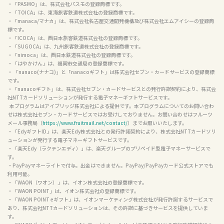
・「PASMO」は、株式会社パスモの登録商標です。

・「TOICA」は、東海旅客鉄道株式会社の登録商標です。

・「manaca/マナカ」は、株式会社名古屋交通開発機構及び株式会社エムアイシーの登録商
標です。

・「ICOCA」は、西日本旅客鉄道株式会社の登録商標です。

・「SUGOCA」は、九州旅客鉄道株式会社の登録商標です。

・「nimoca」は、西日本鉄道株式会社の登録商標です。

・「はやかけん」は、福岡市交通局の登録商標です。

・ 「nanaco(ナナコ)」と「nanacoギフト」は株式会社セブン・カードサービスの登録商標
です。

・「nanacoギフト」は、株式会社セブン・カードサービスとの発行許諾契約により、株式会
社NTTカードソリューションが発行する電子マネーギフトサービスです。

  本プログラムはアイブリッジ株式会社による提供です。本プログラムについてのお問い合わ
せは株式会社セブン・カードサービスではお受けしておりません。お問い合わせはフルーツ
メール事務局（
https://www.fruitmail.net/contact/
）までお願いいたします。

・「EdyギフトID」は、楽天Edy株式会社との発行許諾契約により、株式会社NTTカードソリ
ューションが発行する電子マネーギフトサービスです。

・「楽天Edy（ラクテンエディ）」は、楽天グループのプリペイド型電子マネーサービスで
す。

・PayPayマネーライトで付与。出金はできません。PayPay/PayPayカード公式ストアでも
利用可能。

・「WAON（ワオン）」は、イオン株式会社の登録商標です。

・「WAON POINT」は、イオン株式会社の登録商標です。

・「WAON POINT eギフト」は、イオンマーケティング株式会社が発行許諾するサービスで
あり、株式会社NTTカードソリューションは、その許諾に基づきサービスを提供していま
す。
