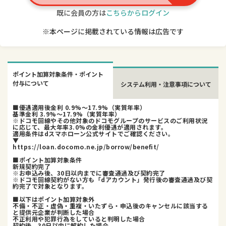
既に会員の方は
こちらからログイン
※本ページに掲載されている情報は広告です
ポイント加算対象条件・ポイント
付与について
システム利用・注意事項について
■優遇適用後金利 0.9%〜17.9%（実質年率）
基準金利 3.9%〜17.9%（実質年率）
※ドコモ回線やその他対象のドコモグループのサービスのご利用状況
に応じて、最大年率3.0%の金利優遇が適用されます。
適用条件はdスマホローン公式サイトでご確認ください。
▼
https://loan.docomo.ne.jp/borrow/benefit/
■ポイント加算対象条件
新規契約完了
※お申込み後、30日以内までに審査通過及び契約完了
※ドコモ回線契約がない方も「dアカウント」発行後の審査通過及び契
約完了で対象となります。
■以下はポイント加算対象外
不備・不正・虚偽・重複・いたずら・申込後のキャンセルに該当する
と提供元企業が判断した場合
不正利用や犯罪行為をしていると判明した場合
契約後、30日以内に解約した場合