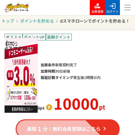
会員登録
ログイン
トップ
ポイントを貯める
dスマホローンでポイントを貯める！
オススメ
ポイントUP
高額ポイント
dスマホローン
加算条件
新規契約完了
加算時期
30日前後
履歴記載タイミング
発生後1時間以内
10000
pt
5000
pt
1
最短
分！無料会員登録はこちら