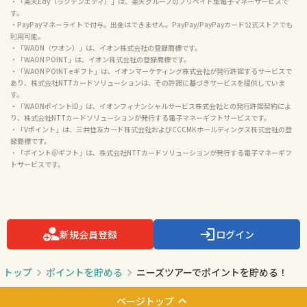
・「楽天Edy（ラクテンエディ）」は、楽天グループのプリペイド型電子マネーサービスで
す。

・PayPayマネーライトで付与。出金はできません。PayPay/PayPayカード公式ストアでも
利用可能。

・「WAON（ワオン）」は、イオン株式会社の登録商標です。

・「WAON POINT」は、イオン株式会社の登録商標です。

・「WAON POINT eギフト」は、イオンマーケティング株式会社が発行許諾するサービスで
あり、株式会社NTTカードソリューションは、その許諾に基づきサービスを提供していま
す。

・「WAONポイントID」は、イオンフィナンシャルサービス株式会社との発行許諾契約によ
り、株式会社NTTカードソリューションが発行する電子マネーギフトサービスです。

・「Vポイント」は、三井住友カード株式会社およびCCCMKホールディングス株式会社の登
録商標です。

・「ポイント＠ギフト」は、株式会社NTTカードソリューションが発行する電子マネーギフ
トサービスです。

新規会員登録
ログイン
トップ
ポイントを貯める
ニーズツアーでポイントを貯める！
ページトップ