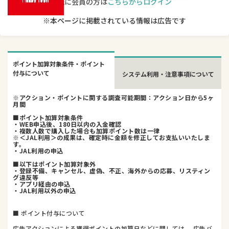
既に会員の方は
こちらからログイン
※本ページに掲載されている情報は広告です
ポイント加算対象条件・ポイント
付与について
システム利用・注意事項について
※アクション・ポイントに関する調査可能期間：アクション日から5ヶ
月間
■ポイント加算対象条件
・WEB申込後、180日以内の入金確認
・複数人数で購入した場合も加算ポイント数は一律
※＜JAL利用＞の成果は、確定時に金額を修正してお支払いいたしま
す。
・JAL利用の申込
■以下はポイント加算対象外
・登録不備、キャンセル、虚偽、不正、海外からの応募、リスティン
グ違反等
・アプリ経由の申込
・JAL利用以外の申込
■ ポイント付与について
広告アクションによる獲得ポイントの加算日などに関しては、 広告バ