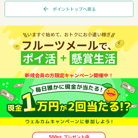
arrow_back
ポイントトップへ戻る
いますぐ始めて、おトクにお小遣い稼ぎ
フルーツメール
で、
+
ポイ活
懸賞生活
新規会員の方限定キャンペーン開催中！
500
pt
プレゼント中