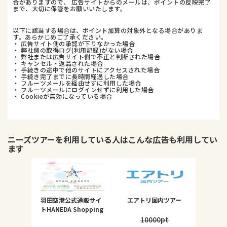
合がありますので、 広告サイトからのメールは、ポイントの反映完了
まで、大切に保管をお願いいたします。
以下に該当する場合は、ポイント加算の対象外となる場合がありま
す。あらかじめご了承ください。
・ 広告サイト側の承認が下りなかった場合
・ 弊社側の取得ログ(利用記録)がない場合
・ 弊社または広告サイト側で不正と判断された場合
・ キャンセル・返品された場合
・ 手続きの途中で他のサイトにアクセスされた場合
・ 手続き完了までに長時間経過した場合
・ フルーツメールを経由せずに利用した場合
・ フルーツメールにログインせずに利用した場合
・ Cookieが無効になっている場合
ニーズツアー
を利用している人はこんな広告も利用してい
ます
羽田空港公式通販サイ
エアトリ国内ツアー
トHANEDA Shopping
10000
pt