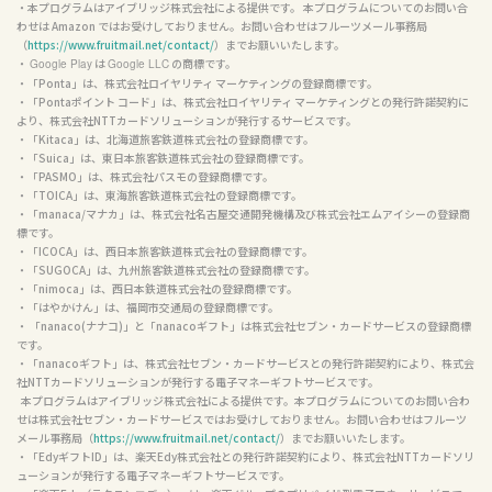
・本プログラムはアイブリッジ株式会社による提供です。 本プログラムについてのお問い合
わせは Amazon ではお受けしておりません。お問い合わせはフルーツメール事務局
（
https://www.fruitmail.net/contact/
）までお願いいたします。

・ 
 は 
 の商標です。

Google Play
Google LLC
・「Ponta」は、株式会社ロイヤリティ マーケティングの登録商標です。

・「Pontaポイント コード」は、株式会社ロイヤリティ マーケティングとの発行許諾契約に
より、株式会社NTTカードソリューションが発行するサービスです。

・「Kitaca」は、北海道旅客鉄道株式会社の登録商標です。

・「Suica」は、東日本旅客鉄道株式会社の登録商標です。

・「PASMO」は、株式会社パスモの登録商標です。

・「TOICA」は、東海旅客鉄道株式会社の登録商標です。

・「manaca/マナカ」は、株式会社名古屋交通開発機構及び株式会社エムアイシーの登録商
標です。

・「ICOCA」は、西日本旅客鉄道株式会社の登録商標です。

・「SUGOCA」は、九州旅客鉄道株式会社の登録商標です。

・「nimoca」は、西日本鉄道株式会社の登録商標です。

・「はやかけん」は、福岡市交通局の登録商標です。

・ 「nanaco(ナナコ)」と「nanacoギフト」は株式会社セブン・カードサービスの登録商標
です。

・「nanacoギフト」は、株式会社セブン・カードサービスとの発行許諾契約により、株式会
社NTTカードソリューションが発行する電子マネーギフトサービスです。

  本プログラムはアイブリッジ株式会社による提供です。本プログラムについてのお問い合わ
せは株式会社セブン・カードサービスではお受けしておりません。お問い合わせはフルーツ
メール事務局（
https://www.fruitmail.net/contact/
）までお願いいたします。

・「EdyギフトID」は、楽天Edy株式会社との発行許諾契約により、株式会社NTTカードソリ
ューションが発行する電子マネーギフトサービスです。
