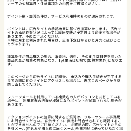
ナー下の≪加算日・注意事項≫の内容をご確認ください。
ポイント数・加算条件は、サービス利用時のものが適用されます。
ポイントは、広告サイトの承認結果に基づき加算いたします。 広告サ
イトの承認作業状況によっては履歴反映が予定日より前後する場合が
あります。予めご了承ください。
※特に月末に利用された場合は、反映予定日からひと月先に延びるこ
とがあります。
加算条件が商品購入の場合、消費税、送料、 その他手数料等を除いた
商品代金が加算の対象となり、1pt未満は切捨て(加算対象外)となりま
す。
このページから広告サイトに訪問後、 申込みや購入手続きが完了する
までの間に他のサイトにアクセスした場合は、再度このページから訪
問し直してください。
フルーツメールを利用している複数名の人がパソコンを共有している
場合は、 利用状況の把握が複雑になりポイントが加算されない場合が
あります。
アクションポイントの加算に関するご質問は、フルーツメール事務局
にお問合せください。 広告サイトに直接お問合せされても確認するこ
とができませんのでご注意ください。 ※確認の際、広告サイトからの
各種メール(申込みや購入後に届くメール)を事務局に送っていただく場