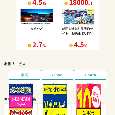
4.5
18000
％
pt
ゆめやど
成田空港免税品予約サ
イト JAPAN DUTY
FREE
2.7
4.5
％
％
定番サービス
楽天
Yahoo!
Ponta
dポイント
グルメ
旅行
キャンペーン・特集