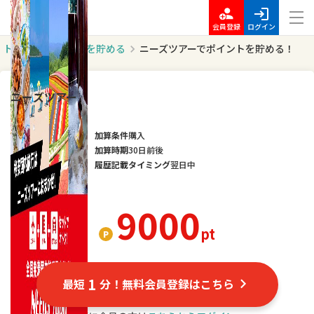
会員登録
ログイン
トップ
ポイントを貯める
ニーズツアーでポイントを貯める！
ニーズツアー
加算条件
購入
加算時期
30日前後
履歴記載タイミング
翌日中
9000
pt
1
最短
分！無料会員登録はこちら