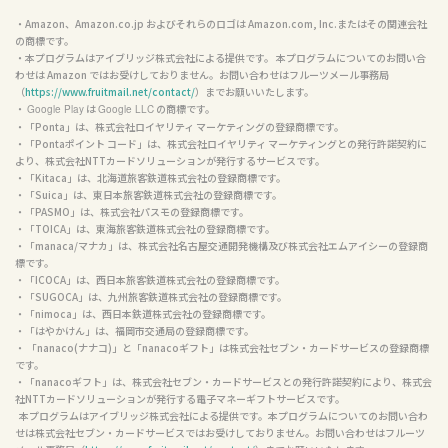
・Amazon、Amazon.co.jp およびそれらのロゴは Amazon.com, Inc.またはその関連会社
の商標です。

・本プログラムはアイブリッジ株式会社による提供です。 本プログラムについてのお問い合
わせは Amazon ではお受けしておりません。お問い合わせはフルーツメール事務局
（
https://www.fruitmail.net/contact/
）までお願いいたします。

・ 
 は 
 の商標です。

Google Play
Google LLC
・「Ponta」は、株式会社ロイヤリティ マーケティングの登録商標です。

・「Pontaポイント コード」は、株式会社ロイヤリティ マーケティングとの発行許諾契約に
より、株式会社NTTカードソリューションが発行するサービスです。

・「Kitaca」は、北海道旅客鉄道株式会社の登録商標です。

・「Suica」は、東日本旅客鉄道株式会社の登録商標です。

・「PASMO」は、株式会社パスモの登録商標です。

・「TOICA」は、東海旅客鉄道株式会社の登録商標です。

・「manaca/マナカ」は、株式会社名古屋交通開発機構及び株式会社エムアイシーの登録商
標です。

・「ICOCA」は、西日本旅客鉄道株式会社の登録商標です。

・「SUGOCA」は、九州旅客鉄道株式会社の登録商標です。

・「nimoca」は、西日本鉄道株式会社の登録商標です。

・「はやかけん」は、福岡市交通局の登録商標です。

・ 「nanaco(ナナコ)」と「nanacoギフト」は株式会社セブン・カードサービスの登録商標
です。

・「nanacoギフト」は、株式会社セブン・カードサービスとの発行許諾契約により、株式会
社NTTカードソリューションが発行する電子マネーギフトサービスです。

  本プログラムはアイブリッジ株式会社による提供です。本プログラムについてのお問い合わ
せは株式会社セブン・カードサービスではお受けしておりません。お問い合わせはフルーツ