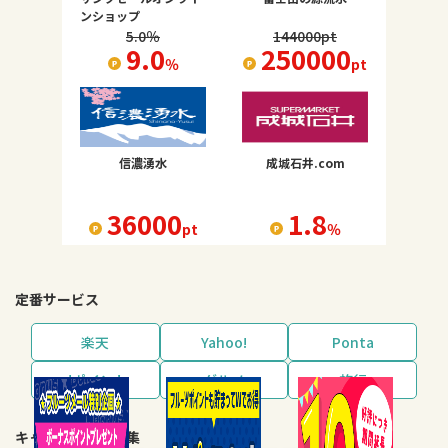
ンショップ
5.0
％
144000
pt
9.0
250000
％
pt
信濃湧水
成城石井.com
36000
1.8
pt
％
定番サービス
楽天
Yahoo!
Ponta
dポイント
グルメ
旅行
キャンペーン・特集