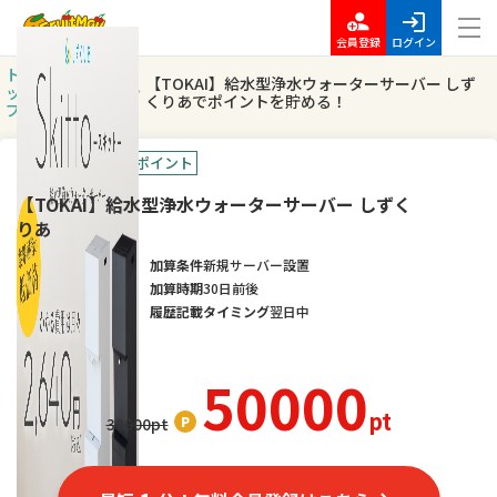
会員登録
ログイン
ト
ポイントを
【TOKAI】給水型浄水ウォーターサーバー しず
ッ
貯める
くりあでポイントを貯める！
プ
ポイントUP
高額ポイント
【TOKAI】給水型浄水ウォーターサーバー しずく
りあ
加算条件
新規サーバー設置
加算時期
30日前後
履歴記載タイミング
翌日中
50000
pt
30000
pt