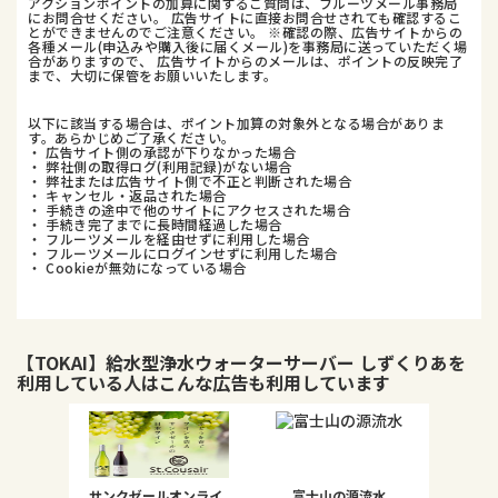
アクションポイントの加算に関するご質問は、フルーツメール事務局
にお問合せください。 広告サイトに直接お問合せされても確認するこ
とができませんのでご注意ください。 ※確認の際、広告サイトからの
各種メール(申込みや購入後に届くメール)を事務局に送っていただく場
合がありますので、 広告サイトからのメールは、ポイントの反映完了
まで、大切に保管をお願いいたします。
以下に該当する場合は、ポイント加算の対象外となる場合がありま
す。あらかじめご了承ください。
・ 広告サイト側の承認が下りなかった場合
・ 弊社側の取得ログ(利用記録)がない場合
・ 弊社または広告サイト側で不正と判断された場合
・ キャンセル・返品された場合
・ 手続きの途中で他のサイトにアクセスされた場合
・ 手続き完了までに長時間経過した場合
・ フルーツメールを経由せずに利用した場合
・ フルーツメールにログインせずに利用した場合
・ Cookieが無効になっている場合
【TOKAI】給水型浄水ウォーターサーバー しずくりあ
を
利用している人はこんな広告も利用しています
サンクゼールオンライ
富士山の源流水