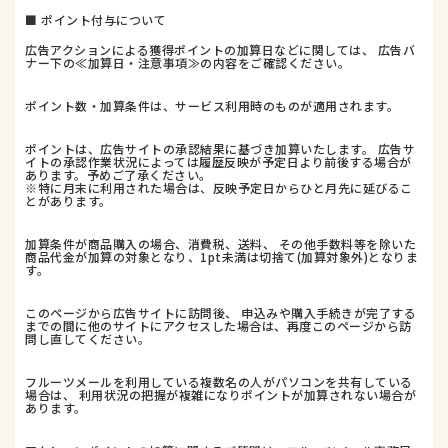
■ ポイント付与について
広告アクションによる獲得ポイントの加算日などに関しては、 広告バ
ナー下の≪加算日・注意事項≫の内容をご確認ください。
ポイント数・加算条件は、サービス利用時のものが適用されます。
ポイントは、広告サイトの承認結果に基づき加算いたします。 広告サ
イトの承認作業状況によっては履歴反映が予定日より前後する場合が
あります。予めご了承ください。
※特に月末に利用された場合は、反映予定日からひと月先に延びるこ
とがあります。
加算条件が商品購入の場合、消費税、送料、 その他手数料等を除いた
商品代金が加算の対象となり、1pt未満は切捨て(加算対象外)となりま
す。
このページから広告サイトに訪問後、 申込みや購入手続きが完了する
までの間に他のサイトにアクセスした場合は、再度このページから訪
問し直してください。
フルーツメールを利用している複数名の人がパソコンを共有している
場合は、 利用状況の把握が複雑になりポイントが加算されない場合が
あります。