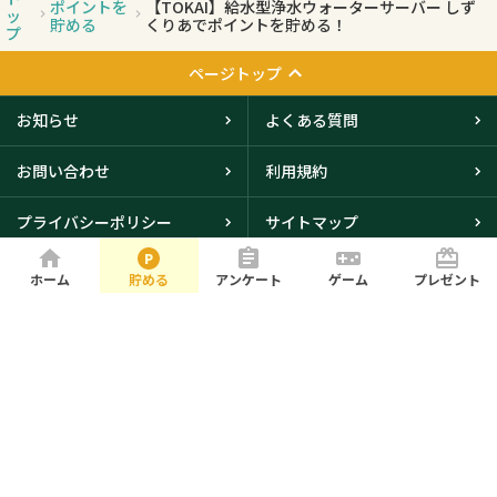
ポイントを
【TOKAI】給水型浄水ウォーターサーバー しず
ッ
貯める
くりあでポイントを貯める！
プ
ページトップ
お知らせ
よくある質問
お問い合わせ
利用規約
プライバシーポリシー
サイトマップ
会社概要
ホーム
貯める
アンケート
ゲーム
プレゼント
大阪本社・東京オフィスに
て取得
© iBRIDGE Corporation