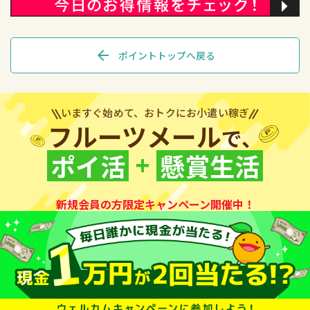
arrow_back
ポイントトップへ戻る
いますぐ始めて、おトクにお小遣い稼ぎ
フルーツメール
で、
+
ポイ活
懸賞生活
新規会員の方限定キャンペーン開催中！