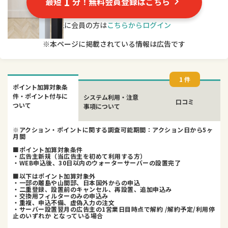
1
最短
分！無料会員登録はこちら
既に会員の方は
こちらからログイン
※本ページに掲載されている情報は広告です
1 件
ポイント加算対象条
件・ポイント付与に
システム利用・注意
口コミ
ついて
事項について
※アクション・ポイントに関する調査可能期間：アクション日から5ヶ
月間
■ポイント加算対象条件
・広告主新規（当広告主を初めて利用する方）
・WEB申込後、30日以内のウォーターサーバーの設置完了
■以下はポイント加算対象外
・一部の離島や山間部、日本国外からの申込
・二重登録、設置前のキャンセル、再設置、追加申込み
・交換用フィルターのみの申込み
・重複、申込不備、虚偽入力の注文
・サーバー設置翌月の広告主の1営業日目時点で解約 /解約予定/利用停
止のいずれか となっている場合