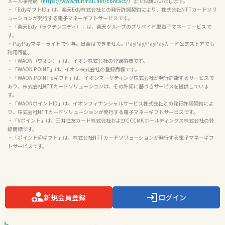
メール事務局（
https://www.fruitmail.net/contact/
）までお願いいたします。

・「EdyギフトID」は、楽天Edy株式会社との発行許諾契約により、株式会社NTTカードソリ
ューションが発行する電子マネーギフトサービスです。

・「楽天Edy（ラクテンエディ）」は、楽天グループのプリペイド型電子マネーサービスで
す。

・PayPayマネーライトで付与。出金はできません。PayPay/PayPayカード公式ストアでも
利用可能。

・「WAON（ワオン）」は、イオン株式会社の登録商標です。

・「WAON POINT」は、イオン株式会社の登録商標です。

・「WAON POINT eギフト」は、イオンマーケティング株式会社が発行許諾するサービスで
あり、株式会社NTTカードソリューションは、その許諾に基づきサービスを提供していま
す。

・「WAONポイントID」は、イオンフィナンシャルサービス株式会社との発行許諾契約によ
り、株式会社NTTカードソリューションが発行する電子マネーギフトサービスです。

・「Vポイント」は、三井住友カード株式会社およびCCCMKホールディングス株式会社の登
録商標です。

・「ポイント＠ギフト」は、株式会社NTTカードソリューションが発行する電子マネーギフ
トサービスです。

新規会員登録
ログイン
ト