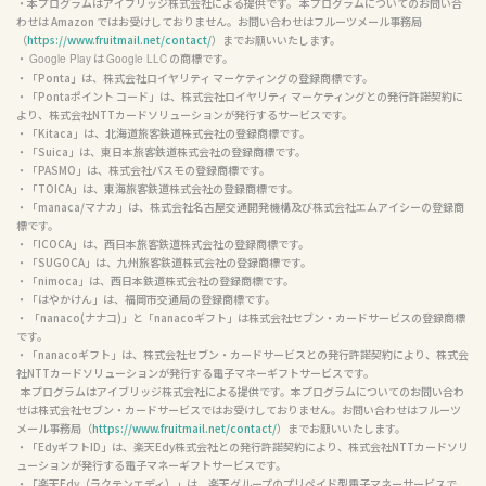
・本プログラムはアイブリッジ株式会社による提供です。 本プログラムについてのお問い合
わせは Amazon ではお受けしておりません。お問い合わせはフルーツメール事務局
（
https://www.fruitmail.net/contact/
）までお願いいたします。

・ 
 は 
 の商標です。

Google Play
Google LLC
・「Ponta」は、株式会社ロイヤリティ マーケティングの登録商標です。

・「Pontaポイント コード」は、株式会社ロイヤリティ マーケティングとの発行許諾契約に
より、株式会社NTTカードソリューションが発行するサービスです。

・「Kitaca」は、北海道旅客鉄道株式会社の登録商標です。

・「Suica」は、東日本旅客鉄道株式会社の登録商標です。

・「PASMO」は、株式会社パスモの登録商標です。

・「TOICA」は、東海旅客鉄道株式会社の登録商標です。

・「manaca/マナカ」は、株式会社名古屋交通開発機構及び株式会社エムアイシーの登録商
標です。

・「ICOCA」は、西日本旅客鉄道株式会社の登録商標です。

・「SUGOCA」は、九州旅客鉄道株式会社の登録商標です。

・「nimoca」は、西日本鉄道株式会社の登録商標です。

・「はやかけん」は、福岡市交通局の登録商標です。

・ 「nanaco(ナナコ)」と「nanacoギフト」は株式会社セブン・カードサービスの登録商標
です。

・「nanacoギフト」は、株式会社セブン・カードサービスとの発行許諾契約により、株式会
社NTTカードソリューションが発行する電子マネーギフトサービスです。

  本プログラムはアイブリッジ株式会社による提供です。本プログラムについてのお問い合わ
せは株式会社セブン・カードサービスではお受けしておりません。お問い合わせはフルーツ
メール事務局（
https://www.fruitmail.net/contact/
）までお願いいたします。

・「EdyギフトID」は、楽天Edy株式会社との発行許諾契約により、株式会社NTTカードソリ
ューションが発行する電子マネーギフトサービスです。

・「楽天Edy（ラクテンエディ）」は、楽天グループのプリペイド型電子マネーサービスで