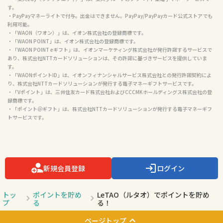
す。

・PayPayマネーライトで付与。出金はできません。PayPay/PayPayカード公式ストアでも
利用可能。

・「WAON（ワオン）」は、イオン株式会社の登録商標です。

・「WAON POINT」は、イオン株式会社の登録商標です。

・「WAON POINT eギフト」は、イオンマーケティング株式会社が発行許諾するサービスで
あり、株式会社NTTカードソリューションは、その許諾に基づきサービスを提供していま
す。

・「WAONポイントID」は、イオンフィナンシャルサービス株式会社との発行許諾契約によ
り、株式会社NTTカードソリューションが発行する電子マネーギフトサービスです。

・「Vポイント」は、三井住友カード株式会社およびCCCMKホールディングス株式会社の登
録商標です。

・「ポイント＠ギフト」は、株式会社NTTカードソリューションが発行する電子マネーギフ
トサービスです。

新規会員登録
ログイン
トッ
ポイントを貯め
LeTAO（ルタオ）でポイントを貯め
プ
る
る！
ページトップ