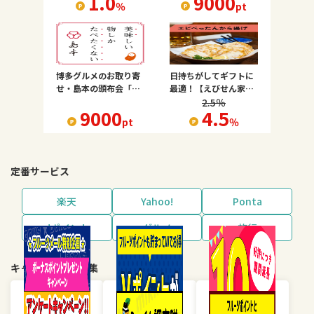
1.0
9000
％
pt
博多グルメのお取り寄
日持ちがしてギフトに
せ・島本の頒布会「花
最適！【えびせん家
便り」
族】
2.5
％
9000
4.5
pt
％
定番サービス
楽天
Yahoo!
Ponta
dポイント
グルメ
旅行
キャンペーン・特集