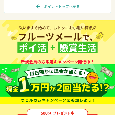
arrow_back
ポイントトップへ戻る
いますぐ始めて、おトクにお小遣い稼ぎ
フルーツメール
で、
+
ポイ活
懸賞生活
新規会員の方限定キャンペーン開催中！
500
pt
プレゼント中