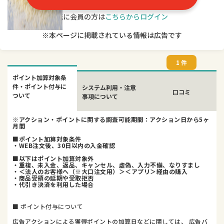
既に会員の方は
こちらからログイン
※本ページに掲載されている情報は広告です
1 件
ポイント加算対象条
件・ポイント付与に
システム利用・注意
口コミ
ついて
事項について
※アクション・ポイントに関する調査可能期間：アクション日から5ヶ
月間
■ポイント加算対象条件
・WEB注文後、30日以内の入金確認
■以下はポイント加算対象外
・重複、未入金、返品、キャンセル、虚偽、入力不備、なりすまし
・＜法人のお客様へ（※大口注文用）＞＜アプリ＞経由の購入
・商品受領の延期や受取拒否
・代引き決済を利用した場合
■ ポイント付与について
広告アクションによる獲得ポイントの加算日などに関しては、 広告バ