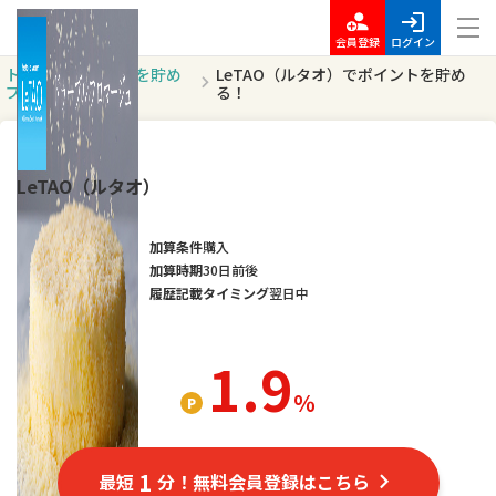
会員登録
ログイン
トッ
ポイントを貯め
LeTAO（ルタオ）でポイントを貯め
プ
る
る！
オススメ
LeTAO（ルタオ）
加算条件
購入
加算時期
30日前後
履歴記載タイミング
翌日中
1.9
％
1
最短
分！無料会員登録はこちら