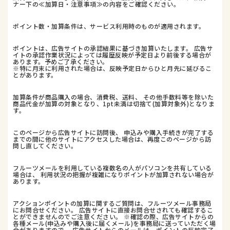
ナー下の≪加算日・注意事項≫の内容をご確認ください。
ポイント数・加算条件は、サービス利用時のものが適用されます。
ポイントは、広告サイトの承認結果に基づき加算いたします。 広告サ
イトの承認作業状況によっては履歴反映が予定日より前後する場合が
あります。予めご了承ください。
※特に月末に利用された場合は、反映予定日からひと月先に延びるこ
とがあります。
加算条件が商品購入の場合、消費税、送料、 その他手数料等を除いた
商品代金が加算の対象となり、1pt未満は切捨て(加算対象外)となりま
す。
このページから広告サイトに訪問後、 申込みや購入手続きが完了する
までの間に他のサイトにアクセスした場合は、再度このページから訪
問し直してください。
フルーツメールを利用している複数名の人がパソコンを共有している
場合は、 利用状況の把握が複雑になりポイントが加算されない場合が
あります。
アクションポイントの加算に関するご質問は、フルーツメール事務局
にお問合せください。 広告サイトに直接お問合せされても確認するこ
とができませんのでご注意ください。 ※確認の際、広告サイトからの
各種メール(申込みや購入後に届くメール)を事務局に送っていただく場
合がありますので、 広告サイトからのメールは、ポイントの反映完了