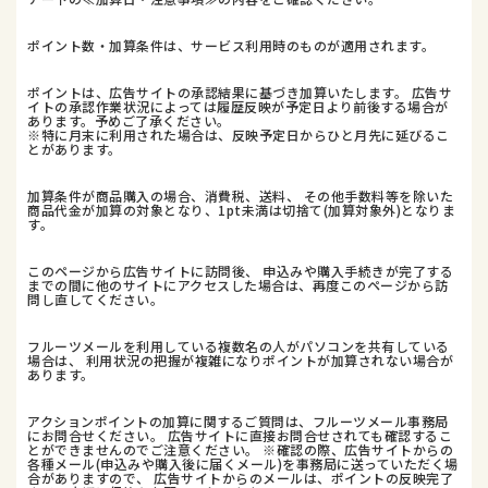
ポイント数・加算条件は、サービス利用時のものが適用されます。
ポイントは、広告サイトの承認結果に基づき加算いたします。 広告サ
イトの承認作業状況によっては履歴反映が予定日より前後する場合が
あります。予めご了承ください。
※特に月末に利用された場合は、反映予定日からひと月先に延びるこ
とがあります。
加算条件が商品購入の場合、消費税、送料、 その他手数料等を除いた
商品代金が加算の対象となり、1pt未満は切捨て(加算対象外)となりま
す。
このページから広告サイトに訪問後、 申込みや購入手続きが完了する
までの間に他のサイトにアクセスした場合は、再度このページから訪
問し直してください。
フルーツメールを利用している複数名の人がパソコンを共有している
場合は、 利用状況の把握が複雑になりポイントが加算されない場合が
あります。
アクションポイントの加算に関するご質問は、フルーツメール事務局
にお問合せください。 広告サイトに直接お問合せされても確認するこ
とができませんのでご注意ください。 ※確認の際、広告サイトからの
各種メール(申込みや購入後に届くメール)を事務局に送っていただく場
合がありますので、 広告サイトからのメールは、ポイントの反映完了