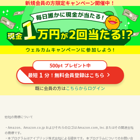
新規会員の方限定キャンペーン開催中！
500
pt
プレゼント中
1
最短
分！無料会員登録はこちら
既に会員の方は
こちらからログイン
他社の商標について
・Amazon、Amazon.co.jp およびそれらのロゴは Amazon.com, Inc.またはその関連会社
の商標です。

・本プログラムはアイブリッジ株式会社による提供です。 本プログラムについてのお問い合