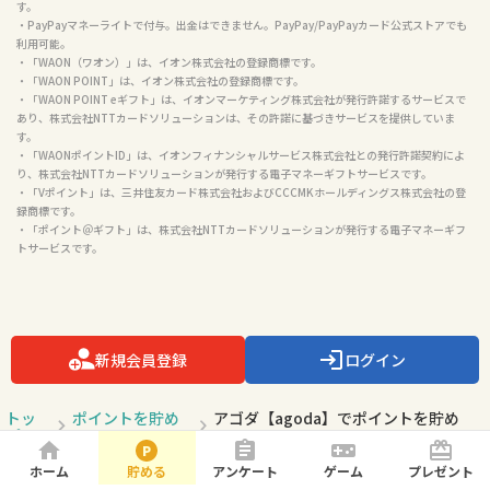
す。

・PayPayマネーライトで付与。出金はできません。PayPay/PayPayカード公式ストアでも
利用可能。

・「WAON（ワオン）」は、イオン株式会社の登録商標です。

・「WAON POINT」は、イオン株式会社の登録商標です。

・「WAON POINT eギフト」は、イオンマーケティング株式会社が発行許諾するサービスで
あり、株式会社NTTカードソリューションは、その許諾に基づきサービスを提供していま
す。

・「WAONポイントID」は、イオンフィナンシャルサービス株式会社との発行許諾契約によ
り、株式会社NTTカードソリューションが発行する電子マネーギフトサービスです。

・「Vポイント」は、三井住友カード株式会社およびCCCMKホールディングス株式会社の登
録商標です。

・「ポイント＠ギフト」は、株式会社NTTカードソリューションが発行する電子マネーギフ
トサービスです。

新規会員登録
ログイン
トッ
ポイントを貯め
アゴダ【agoda】でポイントを貯め
プ
る
る！
ホーム
貯める
アンケート
ゲーム
プレゼント
ページトップ