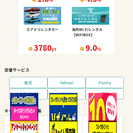
％
％
エアトリレンタカー
海外Wi-Fiレンタル
【WiFiBOX】
3780
9.0
pt
％
定番サービス
楽天
Yahoo!
Ponta
dポイント
グルメ
旅行
キャンペーン・特集