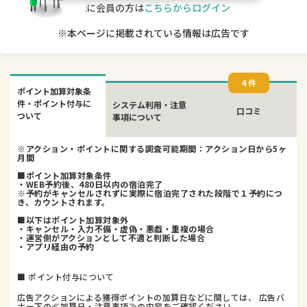
既に会員の方は
こちらからログイン
※本ページに掲載されている情報は広告です
4 件
ポイント加算対象条
件・ポイント付与に
システム利用・注意
口コミ
ついて
事項について
※アクション・ポイントに関する調査可能期間：アクション日から5ヶ
月間
■ポイント加算対象条件
・WEB予約後、480日以内の宿泊完了
※予約がキャンセルされずに実際に宿泊完了された段階で１予約につ
き、カウントされます。
■以下はポイント加算対象外
・キャンセル・入力不備・虚偽・悪戯・重複の場合
・運営側がアクションとして不適と判断した場合
・アプリ経由の予約
■ ポイント付与について
広告アクションによる獲得ポイントの加算日などに関しては、 広告バ
ナー下の≪加算日・注意事項≫の内容をご確認ください。