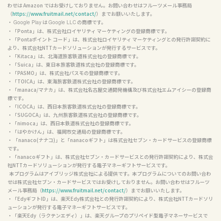
わせは Amazon ではお受けしておりません。お問い合わせはフルーツメール事務局
（
https://www.fruitmail.net/contact/
）までお願いいたします。

・ 
 は 
 の商標です。

Google Play
Google LLC
・「Ponta」は、株式会社ロイヤリティ マーケティングの登録商標です。

・「Pontaポイント コード」は、株式会社ロイヤリティ マーケティングとの発行許諾契約に
より、株式会社NTTカードソリューションが発行するサービスです。

・「Kitaca」は、北海道旅客鉄道株式会社の登録商標です。

・「Suica」は、東日本旅客鉄道株式会社の登録商標です。

・「PASMO」は、株式会社パスモの登録商標です。

・「TOICA」は、東海旅客鉄道株式会社の登録商標です。

・「manaca/マナカ」は、株式会社名古屋交通開発機構及び株式会社エムアイシーの登録商
標です。

・「ICOCA」は、西日本旅客鉄道株式会社の登録商標です。

・「SUGOCA」は、九州旅客鉄道株式会社の登録商標です。

・「nimoca」は、西日本鉄道株式会社の登録商標です。

・「はやかけん」は、福岡市交通局の登録商標です。

・ 「nanaco(ナナコ)」と「nanacoギフト」は株式会社セブン・カードサービスの登録商標
です。

・「nanacoギフト」は、株式会社セブン・カードサービスとの発行許諾契約により、株式会
社NTTカードソリューションが発行する電子マネーギフトサービスです。

  本プログラムはアイブリッジ株式会社による提供です。本プログラムについてのお問い合わ
せは株式会社セブン・カードサービスではお受けしておりません。お問い合わせはフルーツ
メール事務局（
https://www.fruitmail.net/contact/
）までお願いいたします。

・「EdyギフトID」は、楽天Edy株式会社との発行許諾契約により、株式会社NTTカードソリ
ューションが発行する電子マネーギフトサービスです。

・「楽天Edy（ラクテンエディ）」は、楽天グループのプリペイド型電子マネーサービスで