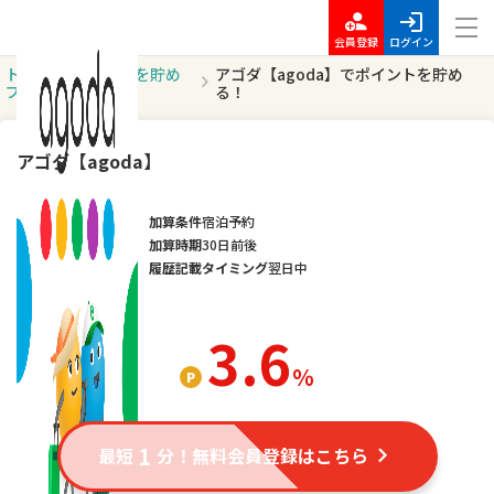
会員登録
ログイン
トッ
ポイントを貯め
アゴダ【agoda】でポイントを貯め
プ
る
る！
アゴダ【agoda】
加算条件
宿泊予約
加算時期
30日前後
履歴記載タイミング
翌日中
3.6
％
1
最短
分！無料会員登録はこちら