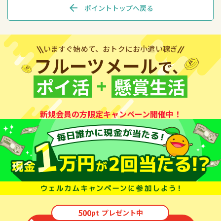
arrow_back
ポイントトップへ戻る
いますぐ始めて、おトクにお小遣い稼ぎ
フルーツメール
で、
+
ポイ活
懸賞生活
新規会員の方限定キャンペーン開催中！
500
pt
プレゼント中