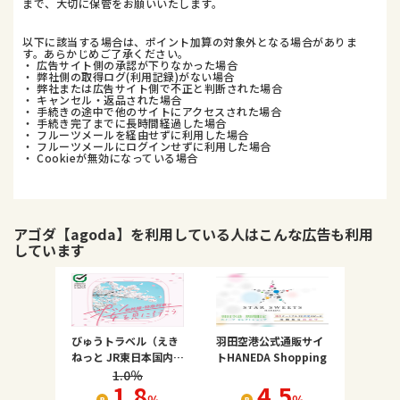
まで、大切に保管をお願いいたします。
以下に該当する場合は、ポイント加算の対象外となる場合がありま
す。あらかじめご了承ください。
・ 広告サイト側の承認が下りなかった場合
・ 弊社側の取得ログ(利用記録)がない場合
・ 弊社または広告サイト側で不正と判断された場合
・ キャンセル・返品された場合
・ 手続きの途中で他のサイトにアクセスされた場合
・ 手続き完了までに長時間経過した場合
・ フルーツメールを経由せずに利用した場合
・ フルーツメールにログインせずに利用した場合
・ Cookieが無効になっている場合
アゴダ【agoda】
を利用している人はこんな広告も利用
しています
びゅうトラベル（えき
羽田空港公式通販サイ
ねっと JR東日本国内ツ
トHANEDA Shopping
アー）
1.0
％
1.8
4.5