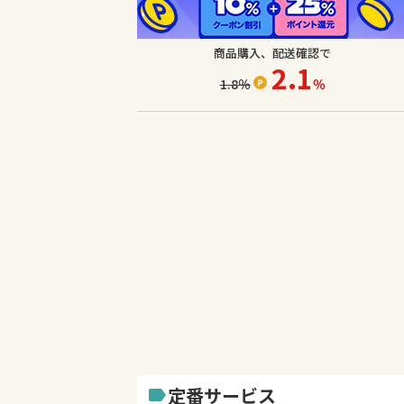
商品購入、配送確認で
2.1
1.8
％
％
定番サービス
label