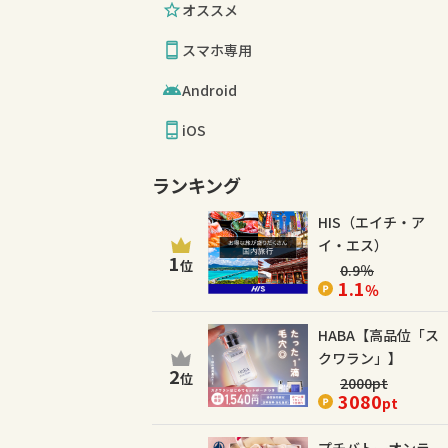
オススメ
スマホ専用
Android
iOS
ランキング
HIS（エイチ・ア
イ・エス）
1
位
0.9
％
1.1
％
HABA【高品位「ス
クワラン」】
2
位
2000
pt
3080
pt