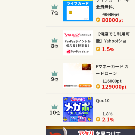
会費無料」
7
位
40000
pt
80000
pt
【何度でも利用可
能】Yahoo!ショッ
8
位
ピング
1.5
％
Fマネーカード カ
ードローン
9
位
116000
pt
129000
pt
Qoo10
10
位
1.8
％
2.1
％