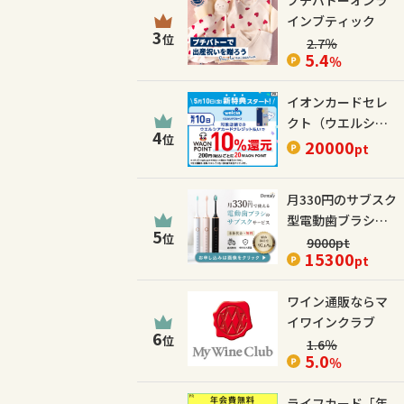
プチバトーオンラ
インブティック
3
位
2.7
％
5.4
％
イオンカードセレ
クト（ウエルシア
4
位
カード）
20000
pt
月330円のサブスク
型電動歯ブラシ
5
位
【Dentaly】
9000
pt
15300
pt
ワイン通販ならマ
イワインクラブ
6
位
1.6
％
5.0
％
ライフカード「年