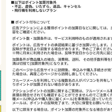
■以下はポイント加算対象外
・不正、虚偽、いたずら、返品、キャンセル
・飛行機を利用しないプラン
■ ポイント付与について
広告アクションによる獲得ポイントの加算日などに関しては、 
容をご確認ください。
ポイント数・加算条件は、サービス利用時のものが適用されま
ポイントは、広告サイトの承認結果に基づき加算いたします。 
反映が予定日より前後する場合があります。予めご了承くださ
※特に月末に利用された場合は、反映予定日からひと月先に延
加算条件が商品購入の場合、消費税、送料、 その他手数料等を
満は切捨て(加算対象外)となります。
このページから広告サイトに訪問後、 申込みや購入手続きが完
た場合は、再度このページから訪問し直してください。
フルーツメールを利用している複数名の人がパソコンを共有し
りポイントが加算されない場合があります。
アクションポイントの加算に関するご質問は、フルーツメール事
直接お問合せされても確認することができませんのでご注意くだ
種メール(申込みや購入後に届くメール)を事務局に送っていた
メールは、ポイントの反映完了まで、大切に保管をお願いいた
以下に該当する場合は、ポイント加算の対象外となる場合があ