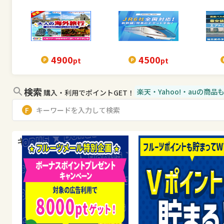
4900
4500
pt
pt
検索
楽天・Yahoo!・auの商
購入・利用でポイントGET！
キャンペーン・特集