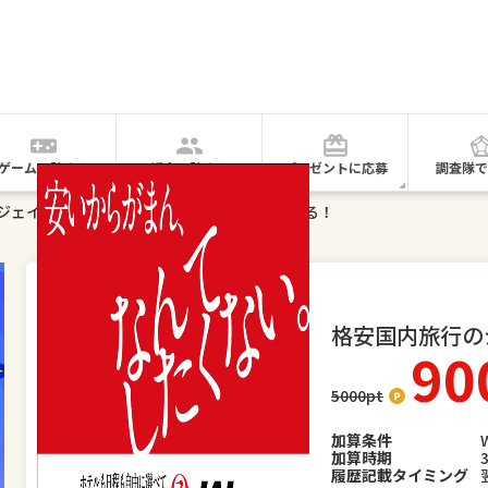
ゲームで貯める
紹介で貯める
プレゼントに応募
調査隊で
ジェイトリップ（J-TRIP）でポイントを貯める！
オススメ
ポイントUP
格安国内旅行のジ
90
5000
pt
加算条件
加算時期
履歴記載タイミング