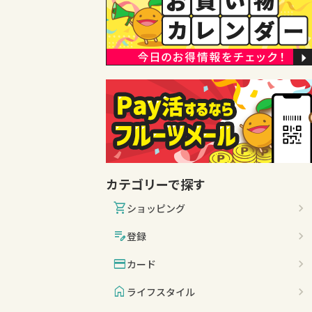
カテゴリーで探す
shopping_cart
ショッピング
edit_note
登録
credit_card
カード
home
ライフスタイル