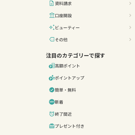
description
資料請求
account_balance
口座開設
auto_awesome
ビューティー
more
その他
注目のカテゴリーで探す
高額ポイント
ポイントアップ
簡単・無料
新着
終了間近
プレゼント付き