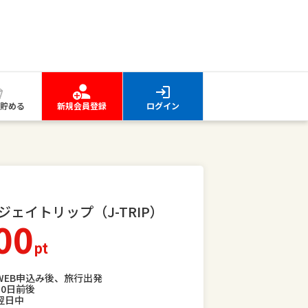
貯める
新規会員登録
ログイン
ェイトリップ（J-TRIP）
00
pt
WEB申込み後、旅行出発
30日前後
翌日中