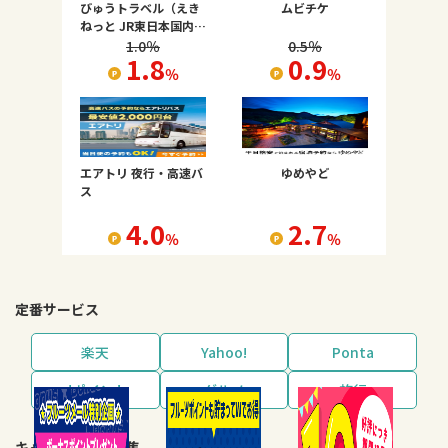
びゅうトラベル（えき
ムビチケ
ねっと JR東日本国内ツ
アー）
1.0
％
0.5
％
1.8
0.9
％
％
エアトリ 夜行・高速バ
ゆめやど
ス
4.0
2.7
％
％
定番サービス
楽天
Yahoo!
Ponta
dポイント
グルメ
旅行
キャンペーン・特集