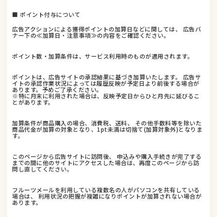
■ ポイント付与について
広告アクションによる獲得ポイントの加算日などに関しては、 広告バ
ナー下の≪加算日・注意事項≫の内容をご確認ください。
ポイント数・加算条件は、サービス利用時のものが適用されます。
ポイントは、広告サイトの承認結果に基づき加算いたします。 広告サ
イトの承認作業状況によっては履歴反映が予定日より前後する場合が
あります。予めご了承ください。
※特に月末に利用された場合は、反映予定日からひと月先に延びるこ
とがあります。
加算条件が商品購入の場合、消費税、送料、 その他手数料等を除いた
商品代金が加算の対象となり、1pt未満は切捨て(加算対象外)となりま
す。
このページから広告サイトに訪問後、 申込みや購入手続きが完了する
までの間に他のサイトにアクセスした場合は、再度このページから訪
問し直してください。
フルーツメールを利用している複数名の人がパソコンを共有している
場合は、 利用状況の把握が複雑になりポイントが加算されない場合が
あります。