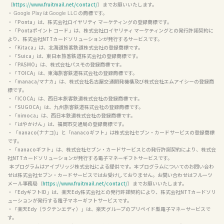
（
https://www.fruitmail.net/contact/
）までお願いいたします。

・ 
 は 
 の商標です。

Google Play
Google LLC
・「Ponta」は、株式会社ロイヤリティ マーケティングの登録商標です。

・「Pontaポイント コード」は、株式会社ロイヤリティ マーケティングとの発行許諾契約に
より、株式会社NTTカードソリューションが発行するサービスです。

・「Kitaca」は、北海道旅客鉄道株式会社の登録商標です。

・「Suica」は、東日本旅客鉄道株式会社の登録商標です。

・「PASMO」は、株式会社パスモの登録商標です。

・「TOICA」は、東海旅客鉄道株式会社の登録商標です。

・「manaca/マナカ」は、株式会社名古屋交通開発機構及び株式会社エムアイシーの登録商
標です。

・「ICOCA」は、西日本旅客鉄道株式会社の登録商標です。

・「SUGOCA」は、九州旅客鉄道株式会社の登録商標です。

・「nimoca」は、西日本鉄道株式会社の登録商標です。

・「はやかけん」は、福岡市交通局の登録商標です。

・ 「nanaco(ナナコ)」と「nanacoギフト」は株式会社セブン・カードサービスの登録商標
です。

・「nanacoギフト」は、株式会社セブン・カードサービスとの発行許諾契約により、株式会
社NTTカードソリューションが発行する電子マネーギフトサービスです。

  本プログラムはアイブリッジ株式会社による提供です。本プログラムについてのお問い合わ
せは株式会社セブン・カードサービスではお受けしておりません。お問い合わせはフルーツ
メール事務局（
https://www.fruitmail.net/contact/
）までお願いいたします。

・「EdyギフトID」は、楽天Edy株式会社との発行許諾契約により、株式会社NTTカードソリ
ューションが発行する電子マネーギフトサービスです。

・「楽天Edy（ラクテンエディ）」は、楽天グループのプリペイド型電子マネーサービスで
す。
