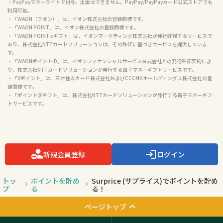
・PayPayマネーライトで付与。出金はできません。PayPay/PayPayカード公式ストアでも
利用可能。

・「WAON（ワオン）」は、イオン株式会社の登録商標です。

・「WAON POINT」は、イオン株式会社の登録商標です。

・「WAON POINT eギフト」は、イオンマーケティング株式会社が発行許諾するサービスで
あり、株式会社NTTカードソリューションは、その許諾に基づきサービスを提供していま
す。

・「WAONポイントID」は、イオンフィナンシャルサービス株式会社との発行許諾契約によ
り、株式会社NTTカードソリューションが発行する電子マネーギフトサービスです。

・「Vポイント」は、三井住友カード株式会社およびCCCMKホールディングス株式会社の登
録商標です。

・「ポイント＠ギフト」は、株式会社NTTカードソリューションが発行する電子マネーギフ
トサービスです。

新規会員登録
ログイン
トッ
ポイントを貯め
Surprice (サプライス)でポイントを貯め
プ
る
る！
ページトップ