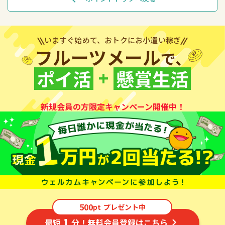
いますぐ始めて、おトクにお小遣い稼ぎ
フルーツメール
で、
+
ポイ活
懸賞生活
新規会員の方限定キャンペーン開催中！
500
pt
プレゼント中
1
最短
分！無料会員登録はこちら