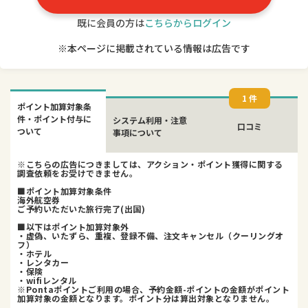
既に会員の方は
こちらからログイン
※本ページに掲載されている情報は広告です
1 件
ポイント加算対象条
件・ポイント付与に
システム利用・注意
口コミ
ついて
事項について
※こちらの広告につきましては、アクション・ポイント獲得に関する
調査依頼をお受けできません。
■ポイント加算対象条件
海外航空券
ご予約いただいた旅行完了(出国)
■以下はポイント加算対象外
・虚偽、いたずら、重複、登録不備、注文キャンセル（クーリングオ
フ）
・ホテル
・レンタカー
・保険
・wifiレンタル
※Pontaポイントご利用の場合、予約金額-ポイントの金額がポイント
加算対象の金額となります。ポイント分は算出対象となりません。