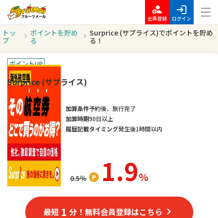
会員登録
ログイン
トッ
ポイントを貯め
Surprice (サプライス)でポイントを貯め
プ
る
る！
ポイントUP
Surprice (サプライス)
加算条件
予約後、旅行完了
加算時期
90日以上
履歴記載タイミング
発生後1時間以内
1.9
％
0.5
％
1
最短
分！無料会員登録はこちら