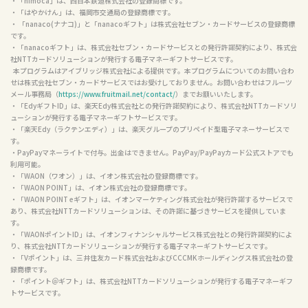
・「nimoca」は、西日本鉄道株式会社の登録商標です。

・「はやかけん」は、福岡市交通局の登録商標です。

・ 「nanaco(ナナコ)」と「nanacoギフト」は株式会社セブン・カードサービスの登録商標
です。

・「nanacoギフト」は、株式会社セブン・カードサービスとの発行許諾契約により、株式会
社NTTカードソリューションが発行する電子マネーギフトサービスです。

  本プログラムはアイブリッジ株式会社による提供です。本プログラムについてのお問い合わ
せは株式会社セブン・カードサービスではお受けしておりません。お問い合わせはフルーツ
メール事務局（
https://www.fruitmail.net/contact/
）までお願いいたします。

・「EdyギフトID」は、楽天Edy株式会社との発行許諾契約により、株式会社NTTカードソリ
ューションが発行する電子マネーギフトサービスです。

・「楽天Edy（ラクテンエディ）」は、楽天グループのプリペイド型電子マネーサービスで
す。

・PayPayマネーライトで付与。出金はできません。PayPay/PayPayカード公式ストアでも
利用可能。

・「WAON（ワオン）」は、イオン株式会社の登録商標です。

・「WAON POINT」は、イオン株式会社の登録商標です。

・「WAON POINT eギフト」は、イオンマーケティング株式会社が発行許諾するサービスで
あり、株式会社NTTカードソリューションは、その許諾に基づきサービスを提供していま
す。

・「WAONポイントID」は、イオンフィナンシャルサービス株式会社との発行許諾契約によ
り、株式会社NTTカードソリューションが発行する電子マネーギフトサービスです。

・「Vポイント」は、三井住友カード株式会社およびCCCMKホールディングス株式会社の登
録商標です。

・「ポイント＠ギフト」は、株式会社NTTカードソリューションが発行する電子マネーギフ
トサービスです。
