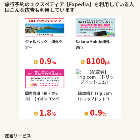
旅行予約のエクスペディア【Expedia】
を利用している人
はこんな広告も利用しています
ジャルパック 海外ツ
SakuraMobile海外
アー
Wifi
0.9
8100
％
pt
国内宿泊（宿・ホテ
【航空券】Trip.com
ル）【イオンコンパス
（トリップドットコ
トラベルモール】
ム）
1.8
0.9
％
％
定番サービス