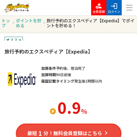
会員登録
ログイン
トッ
ポイントを貯
旅行予約のエクスペディア【Expedia】でポイ
プ
める
ントを貯める！
オススメ
旅行予約のエクスペディア【Expedia】
加算条件
予約後、宿泊完了
加算時期
90日前後
履歴記載タイミング
発生後1時間以内
0.9
％
1
最短
分！無料会員登録はこちら