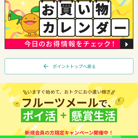
arrow_back
ポイントトップへ戻る
いますぐ始めて、おトクにお小遣い稼ぎ
フルーツメール
で、
+
ポイ活
懸賞生活
新規会員の方限定キャンペーン開催中！