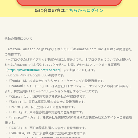
既に会員の方は
こちらからログイン
他社の商標について
・Amazon、Amazon.co.jp およびそれらのロゴは Amazon.com, Inc.またはその関連会社
の商標です。

・本プログラムはアイブリッジ株式会社による提供です。 本プログラムについてのお問い合
わせは Amazon ではお受けしておりません。お問い合わせはフルーツメール事務局
（
https://www.fruitmail.net/contact/
）までお願いいたします。

・ 
 は 
 の商標です。

Google Play
Google LLC
・「Ponta」は、株式会社ロイヤリティ マーケティングの登録商標です。

・「Pontaポイント コード」は、株式会社ロイヤリティ マーケティングとの発行許諾契約に
より、株式会社NTTカードソリューションが発行するサービスです。

・「Kitaca」は、北海道旅客鉄道株式会社の登録商標です。

・「Suica」は、東日本旅客鉄道株式会社の登録商標です。

・「PASMO」は、株式会社パスモの登録商標です。

・「TOICA」は、東海旅客鉄道株式会社の登録商標です。

・「manaca/マナカ」は、株式会社名古屋交通開発機構及び株式会社エムアイシーの登録商
標です。

・「ICOCA」は、西日本旅客鉄道株式会社の登録商標です。

・「SUGOCA」は、九州旅客鉄道株式会社の登録商標です。
