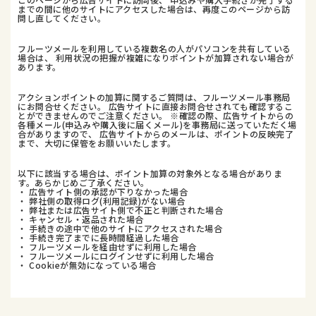
までの間に他のサイトにアクセスした場合は、再度このページから訪
問し直してください。
フルーツメールを利用している複数名の人がパソコンを共有している
場合は、 利用状況の把握が複雑になりポイントが加算されない場合が
あります。
アクションポイントの加算に関するご質問は、フルーツメール事務局
にお問合せください。 広告サイトに直接お問合せされても確認するこ
とができませんのでご注意ください。 ※確認の際、広告サイトからの
各種メール(申込みや購入後に届くメール)を事務局に送っていただく場
合がありますので、 広告サイトからのメールは、ポイントの反映完了
まで、大切に保管をお願いいたします。
以下に該当する場合は、ポイント加算の対象外となる場合がありま
す。あらかじめご了承ください。
・ 広告サイト側の承認が下りなかった場合
・ 弊社側の取得ログ(利用記録)がない場合
・ 弊社または広告サイト側で不正と判断された場合
・ キャンセル・返品された場合
・ 手続きの途中で他のサイトにアクセスされた場合
・ 手続き完了までに長時間経過した場合
・ フルーツメールを経由せずに利用した場合
・ フルーツメールにログインせずに利用した場合
・ Cookieが無効になっている場合