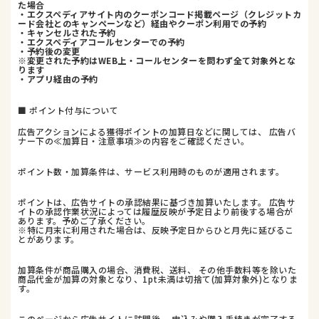
た場合
・エクスペディアサイト内のクーポンコード掲載ページ（クレジットカ
ード会社とのキャンペーンなど）経由やクーポン利用での予約
・キャンセルされた予約
・エクスペディアコールセンターでの予約
・予約後の変更
※変更された予約はWEB上・コールセンターを問わず全て対象外とな
ります
・アプリ経由の予約
■ ポイント付与について
広告アクションによる獲得ポイントの加算日などに関しては、 広告バ
ナー下の≪加算日・注意事項≫の内容をご確認ください。
ポイント数・加算条件は、サービス利用時のものが適用されます。
ポイントは、広告サイトの承認結果に基づき加算いたします。 広告サ
イトの承認作業状況によっては履歴反映が予定日より前後する場合が
あります。予めご了承ください。
※特に月末に利用された場合は、反映予定日からひと月先に延びるこ
とがあります。
加算条件が商品購入の場合、消費税、送料、 その他手数料等を除いた
商品代金が加算の対象となり、1pt未満は切捨て(加算対象外)となりま
す。
このページから広告サイトに訪問後、 申込みや購入手続きが完了する