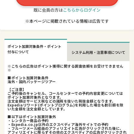
既に会員の方は
こちらからログイン
※本ページに掲載されている情報は広告です
ポイント加算対象条件・ポイント
付与について
システム利用・注意事項について
※こちらの広告はポイント獲得に関する調査依頼をお受けできません
※
■ポイント加算対象条件
海外・国内パッケージツアー
【ご注意】
ご予約後のキャンセル、コールセンターでの予約内容変更については
ポイント加算対象外となります。
注文金額はサービス税などの諸税を抜いた税抜金額となります。
Expediaリワード(ポイントプログラム)を利用した場合も割引額を除
いた金額を注文金額としています。
■以下はポイント加算対象外
・レンタカー商品の予約
・Expedia.co.jp以外のエクスペディア海外サイトでの予約
・フルーツメール経由のアフィリエイト広告がクリックされた後に、
アフィリエイトに限らずその他のエクスペディアの広告がクリックされ