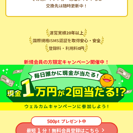
交換先は随時更新中！
運営実績
20
年
以上
国際規格ISMS認証を取得
安心・安全
登録料・利用料
0
円
新規会員の方限定キャンペーン開催中！
500
pt
プレゼント中
1
最短
分！無料会員登録はこちら