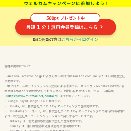
500
pt
プレゼント中
1
最短
分！無料会員登録はこちら
既に会員の方は
こちらからログイン
他社の商標について
・Amazon、Amazon.co.jp およびそれらのロゴは Amazon.com, Inc.またはその関連会社
の商標です。

・本プログラムはアイブリッジ株式会社による提供です。 本プログラムについてのお問い合
わせは Amazon ではお受けしておりません。お問い合わせはフルーツメール事務局
（
https://www.fruitmail.net/contact/
）までお願いいたします。

・ 
 は 
 の商標です。

Google Play
Google LLC
・「Ponta」は、株式会社ロイヤリティ マーケティングの登録商標です。

・「Pontaポイント コード」は、株式会社ロイヤリティ マーケティングとの発行許諾契約に
より、株式会社NTTカードソリューションが発行するサービスです。

・「Kitaca」は、北海道旅客鉄道株式会社の登録商標です。

・「Suica」は、東日本旅客鉄道株式会社の登録商標です。

・「PASMO」は、株式会社パスモの登録商標です。
