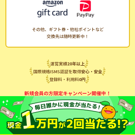
その他、ギフト券・他社ポイントなど
交換先は随時更新中！
運営実績
20
年
以上
国際規格ISMS認証を取得
安心・安全
登録料・利用料
0
円
新規会員の方限定キャンペーン開催中！