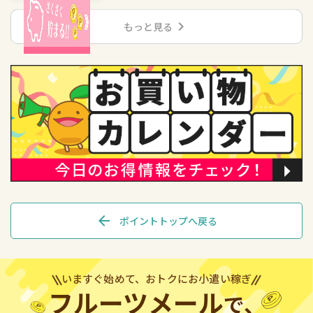
chevron_right
もっと見る
arrow_back
ポイントトップへ戻る
いますぐ始めて、おトクにお小遣い稼ぎ
フルーツメール
で、