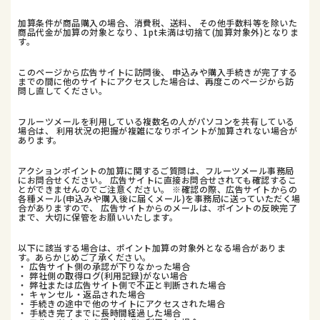
加算条件が商品購入の場合、消費税、送料、 その他手数料等を除いた
商品代金が加算の対象となり、1pt未満は切捨て(加算対象外)となりま
す。
このページから広告サイトに訪問後、 申込みや購入手続きが完了する
までの間に他のサイトにアクセスした場合は、再度このページから訪
問し直してください。
フルーツメールを利用している複数名の人がパソコンを共有している
場合は、 利用状況の把握が複雑になりポイントが加算されない場合が
あります。
アクションポイントの加算に関するご質問は、フルーツメール事務局
にお問合せください。 広告サイトに直接お問合せされても確認するこ
とができませんのでご注意ください。 ※確認の際、広告サイトからの
各種メール(申込みや購入後に届くメール)を事務局に送っていただく場
合がありますので、 広告サイトからのメールは、ポイントの反映完了
まで、大切に保管をお願いいたします。
以下に該当する場合は、ポイント加算の対象外となる場合がありま
す。あらかじめご了承ください。
・ 広告サイト側の承認が下りなかった場合
・ 弊社側の取得ログ(利用記録)がない場合
・ 弊社または広告サイト側で不正と判断された場合
・ キャンセル・返品された場合
・ 手続きの途中で他のサイトにアクセスされた場合
・ 手続き完了までに長時間経過した場合