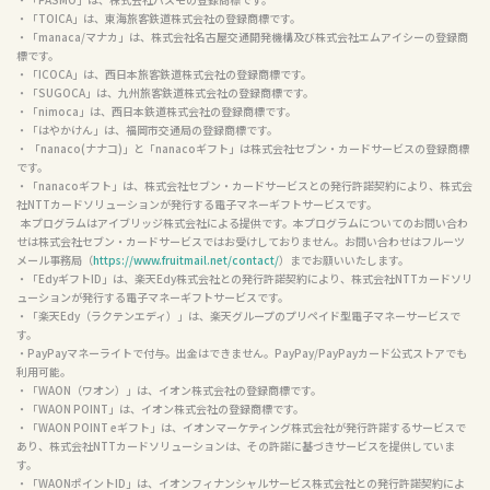
・「TOICA」は、東海旅客鉄道株式会社の登録商標です。

・「manaca/マナカ」は、株式会社名古屋交通開発機構及び株式会社エムアイシーの登録商
標です。

・「ICOCA」は、西日本旅客鉄道株式会社の登録商標です。

・「SUGOCA」は、九州旅客鉄道株式会社の登録商標です。

・「nimoca」は、西日本鉄道株式会社の登録商標です。

・「はやかけん」は、福岡市交通局の登録商標です。

・ 「nanaco(ナナコ)」と「nanacoギフト」は株式会社セブン・カードサービスの登録商標
です。

・「nanacoギフト」は、株式会社セブン・カードサービスとの発行許諾契約により、株式会
社NTTカードソリューションが発行する電子マネーギフトサービスです。

  本プログラムはアイブリッジ株式会社による提供です。本プログラムについてのお問い合わ
せは株式会社セブン・カードサービスではお受けしておりません。お問い合わせはフルーツ
メール事務局（
https://www.fruitmail.net/contact/
）までお願いいたします。

・「EdyギフトID」は、楽天Edy株式会社との発行許諾契約により、株式会社NTTカードソリ
ューションが発行する電子マネーギフトサービスです。

・「楽天Edy（ラクテンエディ）」は、楽天グループのプリペイド型電子マネーサービスで
す。

・PayPayマネーライトで付与。出金はできません。PayPay/PayPayカード公式ストアでも
利用可能。

・「WAON（ワオン）」は、イオン株式会社の登録商標です。

・「WAON POINT」は、イオン株式会社の登録商標です。

・「WAON POINT eギフト」は、イオンマーケティング株式会社が発行許諾するサービスで
あり、株式会社NTTカードソリューションは、その許諾に基づきサービスを提供していま
す。

・「WAONポイントID」は、イオンフィナンシャルサービス株式会社との発行許諾契約によ