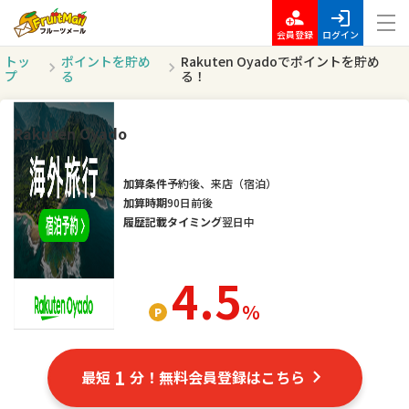
会員登録
ログイン
トッ
ポイントを貯め
Rakuten Oyadoでポイントを貯め
プ
る
る！
Rakuten Oyado
加算条件
予約後、来店（宿泊）
加算時期
90日前後
履歴記載タイミング
翌日中
4.5
％
1
最短
分！無料会員登録はこちら