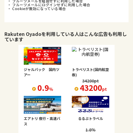
・ フルーツメールを経由せずに利用した場合
・ フルーツメールにログインせずに利用した場合
・ Cookieが無効になっている場合
Rakuten Oyado
を利用している人はこんな広告も利用し
ています
ジャルパック 国内ツ
トラベリスト(国内航空
アー
券)
34200
pt
0.9
43200
％
pt
エアトリ 夜行・高速バ
るるぶトラベル
ス
1.8
％