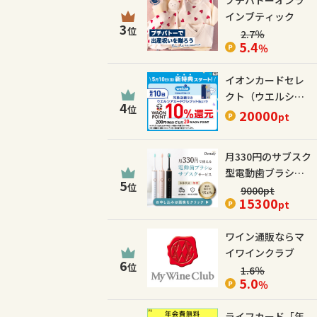
プチバトーオンラ
インブティック
3
位
2.7
％
5.4
％
イオンカードセレ
クト（ウエルシア
4
位
カード）
20000
pt
月330円のサブスク
型電動歯ブラシ
5
位
【Dentaly】
9000
pt
15300
pt
ワイン通販ならマ
イワインクラブ
6
位
1.6
％
5.0
％
ライフカード「年