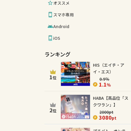
オススメ
スマホ専用
Android
iOS
ランキング
HIS（エイチ・ア
イ・エス）
1
位
0.9
％
1.1
％
HABA【高品位「ス
クワラン」】
2
位
2000
pt
3080
pt