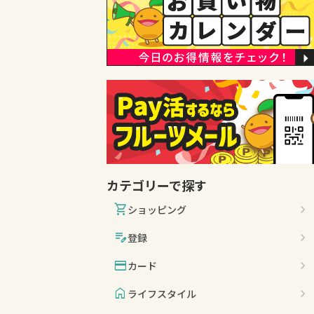
カテゴリーで探す
shopping_cart
ショッピング
edit_note
登録
credit_card
カード
home
ライフスタイル