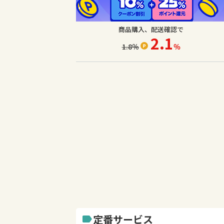
商品購入、配送確認で
2.1
1.8
％
％
定番サービス
label