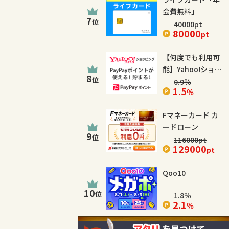
会費無料」
7
位
40000
pt
80000
pt
【何度でも利用可
能】Yahoo!ショッ
8
位
ピング
0.9
％
1.5
％
Fマネーカード カ
ードローン
9
位
116000
pt
129000
pt
Qoo10
10
位
1.8
％
2.1
％