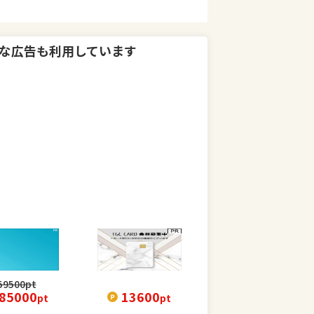
な広告も利用しています
59500
pt
85000
13600
pt
pt