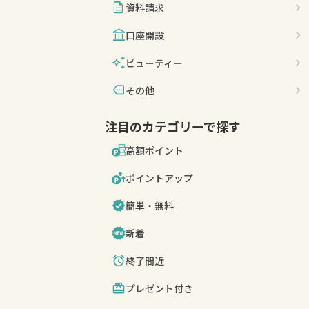
description
資料請求
account_balance
口座開設
auto_awesome
ビューティー
more
その他
注目のカテゴリーで探す
高額ポイント
ポイントアップ
簡単・無料
新着
終了間近
プレゼント付き