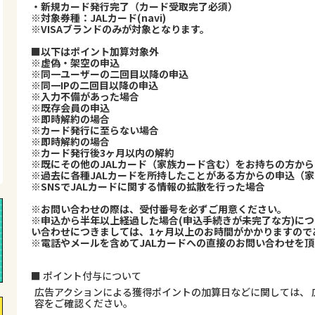
・新規カード発行完了（カード受取完了必須）
※対象券種：JALカード(navi)
※VISAブランドのみが対象となります。
■以下はポイント加算対象外
※虚偽・架空の申込
※同一ユーザーの二回目以降の申込
※同一IPの二回目以降の申込
※入力不備があった場合
※既存会員の申込
※即時解約の場合
※カード発行に至らない場合
※即時解約の場合
※カード発行後3ヶ月以内の解約
※既にその他のJALカード（家族カード含む）をお持ちの方か
※過去に各種JALカードを所持したことがある方からの申込（
※SNSでJALカードに関する情報の拡散を行った場合
※お問い合わせの際は、受付番号を必ずご用意ください。
※申込から半年以上経過した場合(申込手続きが未完了な方)に
い合わせにつきましては、1ヶ月以上のお時間がかかりますので
※電話やメールを含めてJALカードへの直接のお問い合わせを
■ ポイント付与について
広告アクションによる獲得ポイントの加算日などに関しては、 
容をご確認ください。