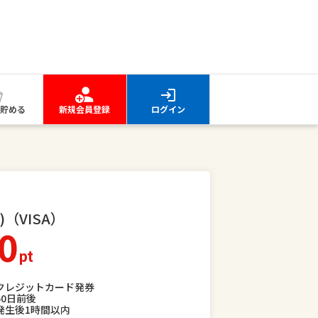
貯める
新規会員登録
ログイン
)（VISA）
0
pt
クレジットカード発券
60日前後
発生後1時間以内