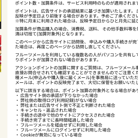
ポイント数・加算条件は、サービス利用時のものが適用されま
ポイントは、広告サイトの承認結果に基づき加算いたします。 
反映が予定日より前後する場合があります。予めご了承くださ
※特に月末に利用された場合は、反映予定日からひと月先に延
加算条件が商品購入の場合、消費税、送料、 その他手数料等を
満は切捨て(加算対象外)となります。
このページから広告サイトに訪問後、 申込みや購入手続きが完
た場合は、再度このページから訪問し直してください。
フルーツメールを利用している複数名の人がパソコンを共有し
りポイントが加算されない場合があります。
アクションポイントの加算に関するご質問は、フルーツメール事
直接お問合せされても確認することができませんのでご注意くだ
種メール(申込みや購入後に届くメール)を事務局に送っていた
メールは、ポイントの反映完了まで、大切に保管をお願いいた
以下に該当する場合は、ポイント加算の対象外となる場合があ
・ 広告サイト側の承認が下りなかった場合
・ 弊社側の取得ログ(利用記録)がない場合
・ 弊社または広告サイト側で不正と判断された場合
・ キャンセル・返品された場合
・ 手続きの途中で他のサイトにアクセスされた場合
・ 手続き完了までに長時間経過した場合
・ フルーツメールを経由せずに利用した場合
・ フルーツメールにログインせずに利用した場合
・ Cookieが無効になっている場合