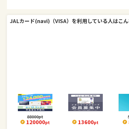
JALカード(navi)（VISA）
を利用している人はこん
88000
pt
120000
13600
pt
pt