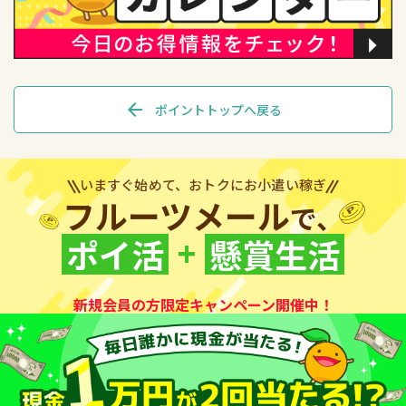
arrow_back
ポイントトップへ戻る
いますぐ始めて、おトクにお小遣い稼ぎ
フルーツメール
で、
+
ポイ活
懸賞生活
新規会員の方限定キャンペーン開催中！