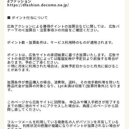
dファッション
https://dfashion.docomo.ne.jp/
■ ポイント付与について
広告アクションによる獲得ポイントの加算日などに関しては、 広告バ
ナー下の≪加算日・注意事項≫の内容をご確認ください。
ポイント数・加算条件は、サービス利用時のものが適用されます。
ポイントは、広告サイトの承認結果に基づき加算いたします。 広告サ
イトの承認作業状況によっては履歴反映が予定日より前後する場合が
あります。予めご了承ください。
※特に月末に利用された場合は、反映予定日からひと月先に延びるこ
とがあります。
加算条件が商品購入の場合、消費税、送料、 その他手数料等を除いた
商品代金が加算の対象となり、1pt未満は切捨て(加算対象外)となりま
す。
このページから広告サイトに訪問後、 申込みや購入手続きが完了する
までの間に他のサイトにアクセスした場合は、再度このページから訪
問し直してください。
フルーツメールを利用している複数名の人がパソコンを共有している
場合は、 利用状況の把握が複雑になりポイントが加算されない場合が