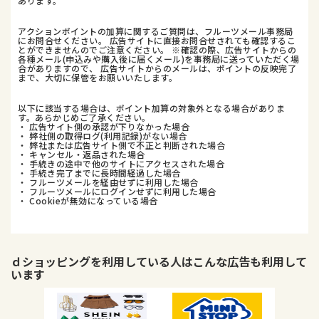
あります。
アクションポイントの加算に関するご質問は、フルーツメール事務局
にお問合せください。 広告サイトに直接お問合せされても確認するこ
とができませんのでご注意ください。 ※確認の際、広告サイトからの
各種メール(申込みや購入後に届くメール)を事務局に送っていただく場
合がありますので、 広告サイトからのメールは、ポイントの反映完了
まで、大切に保管をお願いいたします。
以下に該当する場合は、ポイント加算の対象外となる場合がありま
す。あらかじめご了承ください。
・ 広告サイト側の承認が下りなかった場合
・ 弊社側の取得ログ(利用記録)がない場合
・ 弊社または広告サイト側で不正と判断された場合
・ キャンセル・返品された場合
・ 手続きの途中で他のサイトにアクセスされた場合
・ 手続き完了までに長時間経過した場合
・ フルーツメールを経由せずに利用した場合
・ フルーツメールにログインせずに利用した場合
・ Cookieが無効になっている場合
ｄショッピング
を利用している人はこんな広告も利用して
います