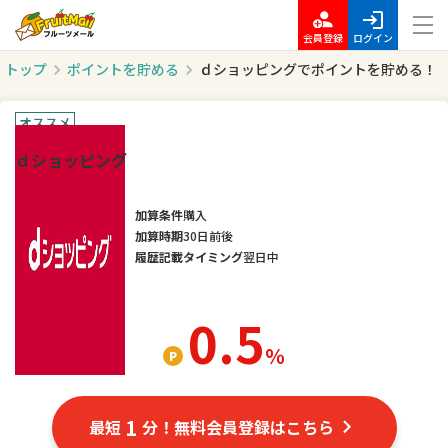
会員登録
ログイン
トップ
ポイントを貯める
ｄショッピングでポイントを貯める！
オススメ
ｄショッピング
加算条件
購入
加算時期
30日前後
履歴記載タイミング
翌日中
0.5
％
1
最短
分！無料会員登録はこちら