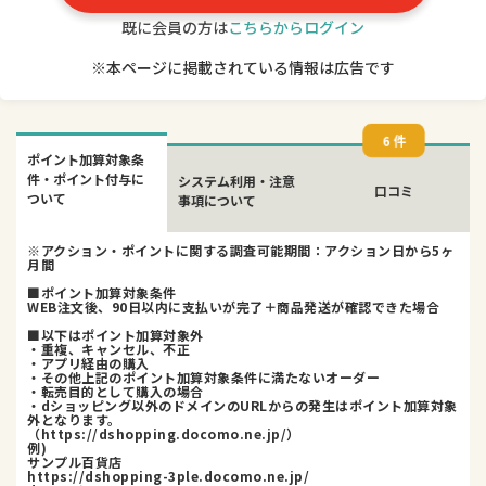
既に会員の方は
こちらからログイン
※本ページに掲載されている情報は広告です
6 件
ポイント加算対象条
件・ポイント付与に
システム利用・注意
口コミ
ついて
事項について
※アクション・ポイントに関する調査可能期間：アクション日から5ヶ
月間
■ポイント加算対象条件
WEB注文後、90日以内に支払いが完了＋商品発送が確認できた場合
■以下はポイント加算対象外
・重複、キャンセル、不正
・アプリ経由の購入
・その他上記のポイント加算対象条件に満たないオーダー
・転売目的として購入の場合
・dショッピング以外のドメインのURLからの発生はポイント加算対象
外となります。
（https://dshopping.docomo.ne.jp/）
例)
サンプル百貨店
https://dshopping-3ple.docomo.ne.jp/