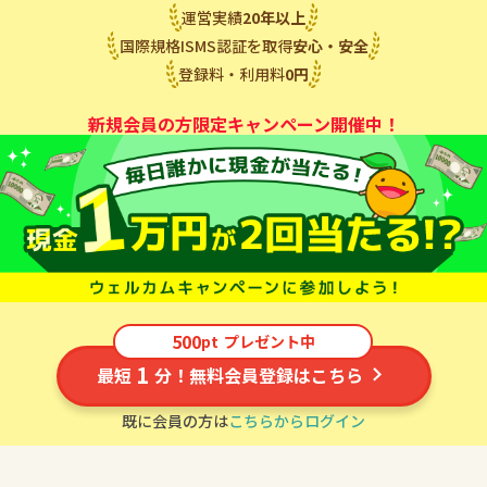
運営実績
20
年
以上
国際規格ISMS認証を取得
安心・安全
登録料・利用料
0
円
新規会員の方限定キャンペーン開催中！
500
pt
プレゼント中
1
最短
分！無料会員登録はこちら
既に会員の方は
こちらからログイン