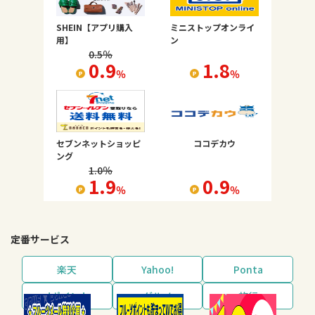
SHEIN【アプリ購入
ミニストップオンライ
用】
ン
0.5
％
0.9
1.8
％
％
セブンネットショッピ
ココデカウ
ング
1.0
％
1.9
0.9
％
％
定番サービス
楽天
Yahoo!
Ponta
dポイント
グルメ
旅行