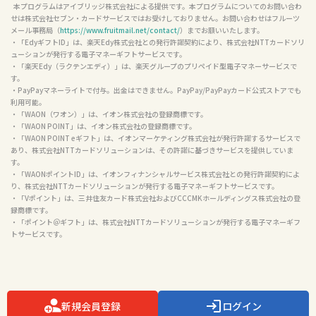
  本プログラムはアイブリッジ株式会社による提供です。本プログラムについてのお問い合わ
せは株式会社セブン・カードサービスではお受けしておりません。お問い合わせはフルーツ
メール事務局（
https://www.fruitmail.net/contact/
）までお願いいたします。

・「EdyギフトID」は、楽天Edy株式会社との発行許諾契約により、株式会社NTTカードソリ
ューションが発行する電子マネーギフトサービスです。

・「楽天Edy（ラクテンエディ）」は、楽天グループのプリペイド型電子マネーサービスで
す。

・PayPayマネーライトで付与。出金はできません。PayPay/PayPayカード公式ストアでも
利用可能。

・「WAON（ワオン）」は、イオン株式会社の登録商標です。

・「WAON POINT」は、イオン株式会社の登録商標です。

・「WAON POINT eギフト」は、イオンマーケティング株式会社が発行許諾するサービスで
あり、株式会社NTTカードソリューションは、その許諾に基づきサービスを提供していま
す。

・「WAONポイントID」は、イオンフィナンシャルサービス株式会社との発行許諾契約によ
り、株式会社NTTカードソリューションが発行する電子マネーギフトサービスです。

・「Vポイント」は、三井住友カード株式会社およびCCCMKホールディングス株式会社の登
録商標です。

・「ポイント＠ギフト」は、株式会社NTTカードソリューションが発行する電子マネーギフ
トサービスです。

新規会員登録
ログイン