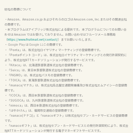
他社の商標について
・Amazon、Amazon.co.jp およびそれらのロゴは Amazon.com, Inc.またはその関連会社
の商標です。

・本プログラムはアイブリッジ株式会社による提供です。 本プログラムについてのお問い合
わせは Amazon ではお受けしておりません。お問い合わせはフルーツメール事務局
（
https://www.fruitmail.net/contact/
）までお願いいたします。

・ 
 は 
 の商標です。

Google Play
Google LLC
・「Ponta」は、株式会社ロイヤリティ マーケティングの登録商標です。

・「Pontaポイント コード」は、株式会社ロイヤリティ マーケティングとの発行許諾契約に
より、株式会社NTTカードソリューションが発行するサービスです。

・「Kitaca」は、北海道旅客鉄道株式会社の登録商標です。

・「Suica」は、東日本旅客鉄道株式会社の登録商標です。

・「PASMO」は、株式会社パスモの登録商標です。

・「TOICA」は、東海旅客鉄道株式会社の登録商標です。

・「manaca/マナカ」は、株式会社名古屋交通開発機構及び株式会社エムアイシーの登録商
標です。

・「ICOCA」は、西日本旅客鉄道株式会社の登録商標です。

・「SUGOCA」は、九州旅客鉄道株式会社の登録商標です。

・「nimoca」は、西日本鉄道株式会社の登録商標です。

・「はやかけん」は、福岡市交通局の登録商標です。

・ 「nanaco(ナナコ)」と「nanacoギフト」は株式会社セブン・カードサービスの登録商標
です。

・「nanacoギフト」は、株式会社セブン・カードサービスとの発行許諾契約により、株式会
社NTTカードソリューションが発行する電子マネーギフトサービスです。
