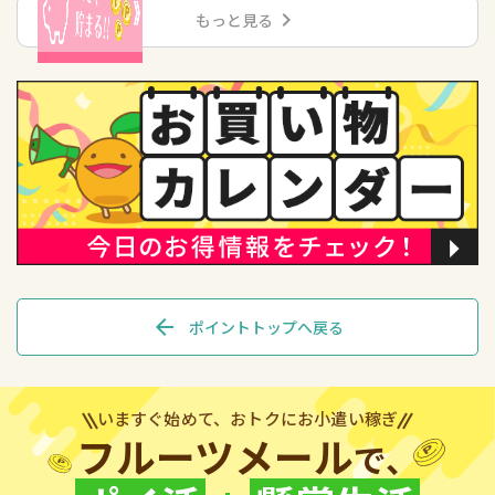
chevron_right
もっと見る
arrow_back
ポイントトップへ戻る
いますぐ始めて、おトクにお小遣い稼ぎ
フルーツメール
で、