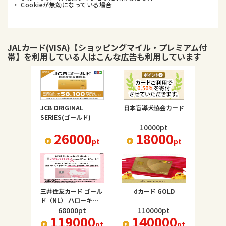
・ Cookieが無効になっている場合
JALカード(VISA)【ショッピングマイル・プレミアム付
帯】
を利用している人はこんな広告も利用しています
JCB ORIGINAL
日本盲導犬協会カード
SERIES(ゴールド)
10000
pt
26000
18000
pt
pt
三井住友カード ゴール
dカード GOLD
ド（NL） ハローキテ
ィ デザイン
68000
pt
110000
pt
119000
140000
pt
pt