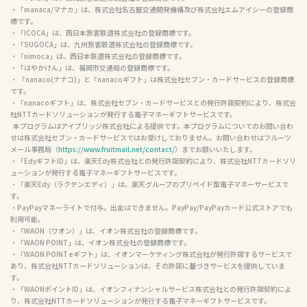
・「manaca/マナカ」は、株式会社名古屋交通開発機構及び株式会社エムアイシーの登録商
標です。

・「ICOCA」は、西日本旅客鉄道株式会社の登録商標です。

・「SUGOCA」は、九州旅客鉄道株式会社の登録商標です。

・「nimoca」は、西日本鉄道株式会社の登録商標です。

・「はやかけん」は、福岡市交通局の登録商標です。

・ 「nanaco(ナナコ)」と「nanacoギフト」は株式会社セブン・カードサービスの登録商標
です。

・「nanacoギフト」は、株式会社セブン・カードサービスとの発行許諾契約により、株式会
社NTTカードソリューションが発行する電子マネーギフトサービスです。

  本プログラムはアイブリッジ株式会社による提供です。本プログラムについてのお問い合わ
せは株式会社セブン・カードサービスではお受けしておりません。お問い合わせはフルーツ
メール事務局（
https://www.fruitmail.net/contact/
）までお願いいたします。

・「EdyギフトID」は、楽天Edy株式会社との発行許諾契約により、株式会社NTTカードソリ
ューションが発行する電子マネーギフトサービスです。

・「楽天Edy（ラクテンエディ）」は、楽天グループのプリペイド型電子マネーサービスで
す。

・PayPayマネーライトで付与。出金はできません。PayPay/PayPayカード公式ストアでも
利用可能。

・「WAON（ワオン）」は、イオン株式会社の登録商標です。

・「WAON POINT」は、イオン株式会社の登録商標です。

・「WAON POINT eギフト」は、イオンマーケティング株式会社が発行許諾するサービスで
あり、株式会社NTTカードソリューションは、その許諾に基づきサービスを提供していま
す。

・「WAONポイントID」は、イオンフィナンシャルサービス株式会社との発行許諾契約によ
り、株式会社NTTカードソリューションが発行する電子マネーギフトサービスです。
