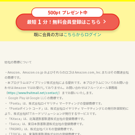
500
pt
プレゼント中
1
最短
分！無料会員登録はこちら
既に会員の方は
こちらからログイン
他社の商標について
・Amazon、Amazon.co.jp およびそれらのロゴは Amazon.com, Inc.またはその関連会社
の商標です。

・本プログラムはアイブリッジ株式会社による提供です。 本プログラムについてのお問い合
わせは Amazon ではお受けしておりません。お問い合わせはフルーツメール事務局
（
https://www.fruitmail.net/contact/
）までお願いいたします。

・ 
 は 
 の商標です。

Google Play
Google LLC
・「Ponta」は、株式会社ロイヤリティ マーケティングの登録商標です。

・「Pontaポイント コード」は、株式会社ロイヤリティ マーケティングとの発行許諾契約に
より、株式会社NTTカードソリューションが発行するサービスです。

・「Kitaca」は、北海道旅客鉄道株式会社の登録商標です。

・「Suica」は、東日本旅客鉄道株式会社の登録商標です。

・「PASMO」は、株式会社パスモの登録商標です。

・「TOICA」は、東海旅客鉄道株式会社の登録商標です。
