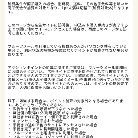
加算条件が商品購入の場合、消費税、送料、 その他手数料等を除いた
商品代金が加算の対象となり、1pt未満は切捨て(加算対象外)となりま
す。
このページから広告サイトに訪問後、 申込みや購入手続きが完了する
までの間に他のサイトにアクセスした場合は、再度このページから訪
問し直してください。
フルーツメールを利用している複数名の人がパソコンを共有している
場合は、 利用状況の把握が複雑になりポイントが加算されない場合が
あります。
アクションポイントの加算に関するご質問は、フルーツメール事務局
にお問合せください。 広告サイトに直接お問合せされても確認するこ
とができませんのでご注意ください。 ※確認の際、広告サイトからの
各種メール(申込みや購入後に届くメール)を事務局に送っていただく場
合がありますので、 広告サイトからのメールは、ポイントの反映完了
まで、大切に保管をお願いいたします。
以下に該当する場合は、ポイント加算の対象外となる場合がありま
す。あらかじめご了承ください。
・ 広告サイト側の承認が下りなかった場合
・ 弊社側の取得ログ(利用記録)がない場合
・ 弊社または広告サイト側で不正と判断された場合
・ キャンセル・返品された場合
・ 手続きの途中で他のサイトにアクセスされた場合
・ 手続き完了までに長時間経過した場合
・ フルーツメールを経由せずに利用した場合
・ フルーツメールにログインせずに利用した場合