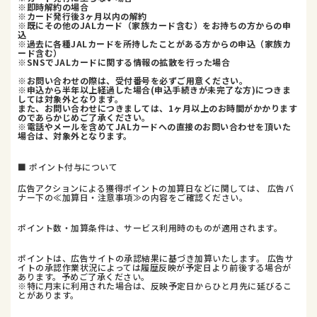
※即時解約の場合
※カード発行後3ヶ月以内の解約
※既にその他のJALカード（家族カード含む）をお持ちの方からの申
込
※過去に各種JALカードを所持したことがある方からの申込（家族カ
ード含む）
※SNSでJALカードに関する情報の拡散を行った場合
※お問い合わせの際は、受付番号を必ずご用意ください。
※申込から半年以上経過した場合(申込手続きが未完了な方)につきま
しては対象外となります。
また、お問い合わせにつきましては、1ヶ月以上のお時間がかかります
のであらかじめご了承ください。
※電話やメールを含めてJALカードへの直接のお問い合わせを頂いた
場合は、対象外となります。
■ ポイント付与について
広告アクションによる獲得ポイントの加算日などに関しては、 広告バ
ナー下の≪加算日・注意事項≫の内容をご確認ください。
ポイント数・加算条件は、サービス利用時のものが適用されます。
ポイントは、広告サイトの承認結果に基づき加算いたします。 広告サ
イトの承認作業状況によっては履歴反映が予定日より前後する場合が
あります。予めご了承ください。
※特に月末に利用された場合は、反映予定日からひと月先に延びるこ
とがあります。