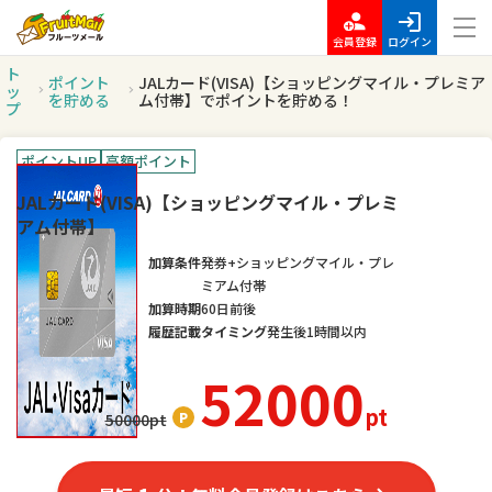
会員登録
ログイン
ト
ポイント
JALカード(VISA)【ショッピングマイル・プレミア
ッ
を貯める
ム付帯】でポイントを貯める！
プ
ポイントUP
高額ポイント
JALカード(VISA)【ショッピングマイル・プレミ
アム付帯】
加算条件
発券+ショッピングマイル・プレ
ミアム付帯
加算時期
60日前後
履歴記載タイミング
発生後1時間以内
52000
pt
50000
pt