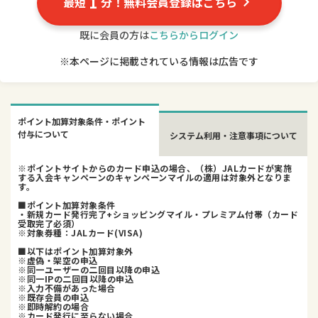
1
最短
分！無料会員登録はこちら
既に会員の方は
こちらからログイン
※本ページに掲載されている情報は広告です
ポイント加算対象条件・ポイント
付与について
システム利用・注意事項について
※ポイントサイトからのカード申込の場合、（株）JALカードが実施
する入会キャンペーンのキャンペーンマイルの適用は対象外となりま
す。
■ポイント加算対象条件
・新規カード発行完了+ショッピングマイル・プレミアム付帯（カード
受取完了必須）
※対象券種：JALカード(VISA)
■以下はポイント加算対象外
※虚偽・架空の申込
※同一ユーザーの二回目以降の申込
※同一IPの二回目以降の申込
※入力不備があった場合
※既存会員の申込
※即時解約の場合
※カード発行に至らない場合