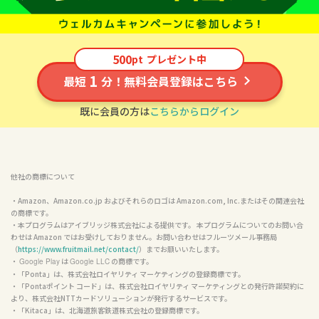
500
pt
プレゼント中
1
最短
分！無料会員登録はこちら
既に会員の方は
こちらからログイン
他社の商標について
・Amazon、Amazon.co.jp およびそれらのロゴは Amazon.com, Inc.またはその関連会社
の商標です。

・本プログラムはアイブリッジ株式会社による提供です。 本プログラムについてのお問い合
わせは Amazon ではお受けしておりません。お問い合わせはフルーツメール事務局
（
https://www.fruitmail.net/contact/
）までお願いいたします。

・ 
 は 
 の商標です。

Google Play
Google LLC
・「Ponta」は、株式会社ロイヤリティ マーケティングの登録商標です。

・「Pontaポイント コード」は、株式会社ロイヤリティ マーケティングとの発行許諾契約に
より、株式会社NTTカードソリューションが発行するサービスです。

・「Kitaca」は、北海道旅客鉄道株式会社の登録商標です。
