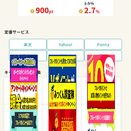
1.5
％
900
2.7
pt
％
定番サービス
楽天
Yahoo!
Ponta
dポイント
グルメ
旅行
キャンペーン・特集