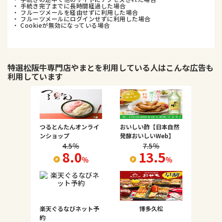
・ 手続き完了までに長時間経過した場合
・ フルーツメールを経由せずに利用した場合
・ フルーツメールにログインせずに利用した場合
・ Cookieが無効になっている場合
特選松阪牛専門店やまと
を利用している人はこんな広告も
利用しています
つるとんたんオンライ
おいしい酢【日本自然
ンショップ
発酵おいしいWeb】
4.5
％
7.5
％
8.0
13.5
％
％
楽天ぐるなびネット予
博多久松
約