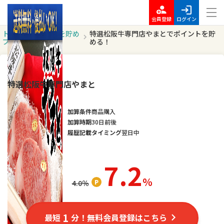
会員登録
ログイン
トッ
ポイントを貯め
特選松阪牛専門店やまとでポイントを貯
プ
る
める！
ポイントUP
特選松阪牛専門店やまと
加算条件
商品購入
加算時期
30日前後
履歴記載タイミング
翌日中
7.2
％
4.0
％
1
最短
分！無料会員登録はこちら