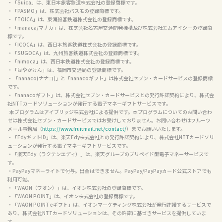
・「Suica」は、東日本旅客鉄道株式会社の登録商標です。

・「PASMO」は、株式会社パスモの登録商標です。

・「TOICA」は、東海旅客鉄道株式会社の登録商標です。

・「manaca/マナカ」は、株式会社名古屋交通開発機構及び株式会社エムアイシーの登録商
標です。

・「ICOCA」は、西日本旅客鉄道株式会社の登録商標です。

・「SUGOCA」は、九州旅客鉄道株式会社の登録商標です。

・「nimoca」は、西日本鉄道株式会社の登録商標です。

・「はやかけん」は、福岡市交通局の登録商標です。

・ 「nanaco(ナナコ)」と「nanacoギフト」は株式会社セブン・カードサービスの登録商標
です。

・「nanacoギフト」は、株式会社セブン・カードサービスとの発行許諾契約により、株式会
社NTTカードソリューションが発行する電子マネーギフトサービスです。

  本プログラムはアイブリッジ株式会社による提供です。本プログラムについてのお問い合わ
せは株式会社セブン・カードサービスではお受けしておりません。お問い合わせはフルーツ
メール事務局（
https://www.fruitmail.net/contact/
）までお願いいたします。

・「EdyギフトID」は、楽天Edy株式会社との発行許諾契約により、株式会社NTTカードソリ
ューションが発行する電子マネーギフトサービスです。

・「楽天Edy（ラクテンエディ）」は、楽天グループのプリペイド型電子マネーサービスで
す。

・PayPayマネーライトで付与。出金はできません。PayPay/PayPayカード公式ストアでも
利用可能。

・「WAON（ワオン）」は、イオン株式会社の登録商標です。

・「WAON POINT」は、イオン株式会社の登録商標です。

・「WAON POINT eギフト」は、イオンマーケティング株式会社が発行許諾するサービスで
あり、株式会社NTTカードソリューションは、その許諾に基づきサービスを提供していま
す。
