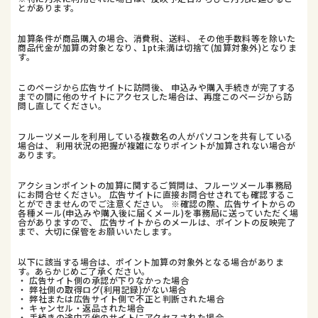
とがあります。
加算条件が商品購入の場合、消費税、送料、 その他手数料等を除いた
商品代金が加算の対象となり、1pt未満は切捨て(加算対象外)となりま
す。
このページから広告サイトに訪問後、 申込みや購入手続きが完了する
までの間に他のサイトにアクセスした場合は、再度このページから訪
問し直してください。
フルーツメールを利用している複数名の人がパソコンを共有している
場合は、 利用状況の把握が複雑になりポイントが加算されない場合が
あります。
アクションポイントの加算に関するご質問は、フルーツメール事務局
にお問合せください。 広告サイトに直接お問合せされても確認するこ
とができませんのでご注意ください。 ※確認の際、広告サイトからの
各種メール(申込みや購入後に届くメール)を事務局に送っていただく場
合がありますので、 広告サイトからのメールは、ポイントの反映完了
まで、大切に保管をお願いいたします。
以下に該当する場合は、ポイント加算の対象外となる場合がありま
す。あらかじめご了承ください。
・ 広告サイト側の承認が下りなかった場合
・ 弊社側の取得ログ(利用記録)がない場合
・ 弊社または広告サイト側で不正と判断された場合
・ キャンセル・返品された場合
・ 手続きの途中で他のサイトにアクセスされた場合