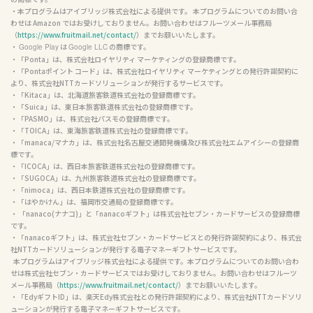
・本プログラムはアイブリッジ株式会社による提供です。 本プログラムについてのお問い合
わせは Amazon ではお受けしておりません。お問い合わせはフルーツメール事務局
（
https://www.fruitmail.net/contact/
）までお願いいたします。

・ 
 は 
 の商標です。

Google Play
Google LLC
・「Ponta」は、株式会社ロイヤリティ マーケティングの登録商標です。

・「Pontaポイント コード」は、株式会社ロイヤリティ マーケティングとの発行許諾契約に
より、株式会社NTTカードソリューションが発行するサービスです。

・「Kitaca」は、北海道旅客鉄道株式会社の登録商標です。

・「Suica」は、東日本旅客鉄道株式会社の登録商標です。

・「PASMO」は、株式会社パスモの登録商標です。

・「TOICA」は、東海旅客鉄道株式会社の登録商標です。

・「manaca/マナカ」は、株式会社名古屋交通開発機構及び株式会社エムアイシーの登録商
標です。

・「ICOCA」は、西日本旅客鉄道株式会社の登録商標です。

・「SUGOCA」は、九州旅客鉄道株式会社の登録商標です。

・「nimoca」は、西日本鉄道株式会社の登録商標です。

・「はやかけん」は、福岡市交通局の登録商標です。

・ 「nanaco(ナナコ)」と「nanacoギフト」は株式会社セブン・カードサービスの登録商標
です。

・「nanacoギフト」は、株式会社セブン・カードサービスとの発行許諾契約により、株式会
社NTTカードソリューションが発行する電子マネーギフトサービスです。

  本プログラムはアイブリッジ株式会社による提供です。本プログラムについてのお問い合わ
せは株式会社セブン・カードサービスではお受けしておりません。お問い合わせはフルーツ
メール事務局（
https://www.fruitmail.net/contact/
）までお願いいたします。

・「EdyギフトID」は、楽天Edy株式会社との発行許諾契約により、株式会社NTTカードソリ
ューションが発行する電子マネーギフトサービスです。
