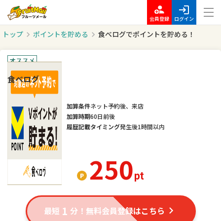
会員登録
ログイン
トップ
ポイントを貯める
食べログでポイントを貯める！
オススメ
食べログ
加算条件
ネット予約後、来店
加算時期
60日前後
履歴記載タイミング
発生後1時間以内
250
pt
1
最短
分！無料会員登録はこちら