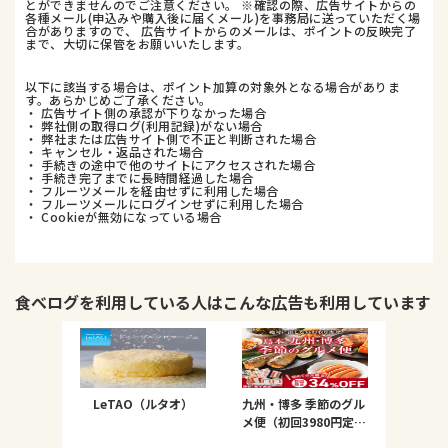
とができませんのでご注意ください。 ※確認の際、広告サイトからの
各種メール(申込みや購入後に届くメール)を事務局に送っていただく場
合がありますので、 広告サイトからのメールは、ポイントの反映完了
まで、大切に保管をお願いいたします。
以下に該当する場合は、ポイント加算の対象外となる場合がありま
す。あらかじめご了承ください。
・ 広告サイト側の承認が下りなかった場合
・ 弊社側の取得ログ(利用記録)がない場合
・ 弊社または広告サイト側で不正と判断された場合
・ キャンセル・返品された場合
・ 手続きの途中で他のサイトにアクセスされた場合
・ 手続き完了までに長時間経過した場合
・ フルーツメールを経由せずに利用した場合
・ フルーツメールにログインせずに利用した場合
・ Cookieが無効になっている場合
食べログ
を利用している人はこんな広告も利用しています
LeTAO（ルタオ）
九州・博多 季節のグル
メ便（初回3980円定
期）