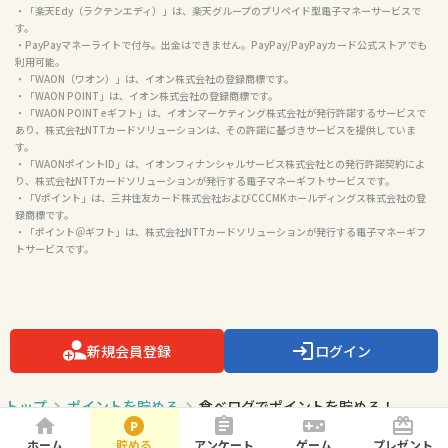
・「楽天Edy（ラクテンエディ）」は、楽天グループのプリペイド型電子マネーサービスで
す。

・PayPayマネーライトで付与。出金はできません。PayPay/PayPayカード公式ストアでも
利用可能。

・「WAON（ワオン）」は、イオン株式会社の登録商標です。

・「WAON POINT」は、イオン株式会社の登録商標です。

・「WAON POINT eギフト」は、イオンマーケティング株式会社が発行許諾するサービスで
あり、株式会社NTTカードソリューションは、その許諾に基づきサービスを提供していま
す。

・「WAONポイントID」は、イオンフィナンシャルサービス株式会社との発行許諾契約によ
り、株式会社NTTカードソリューションが発行する電子マネーギフトサービスです。

・「Vポイント」は、三井住友カード株式会社およびCCCMKホールディングス株式会社の登
録商標です。

・「ポイント＠ギフト」は、株式会社NTTカードソリューションが発行する電子マネーギフ
トサービスです。

新規会員登録
ログイン
トップ
ポイントを貯める
食べログでポイントを貯める！
ホーム
貯める
アンケート
ゲーム
プレゼント
ページトップ