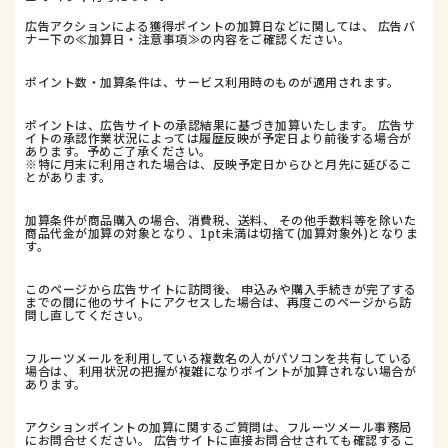
広告アクションによる獲得ポイントの加算日などに関しては、 広告バ
ナー下の≪加算日・注意事項≫の内容をご確認ください。
ポイント数・加算条件は、サービス利用時のものが適用されます。
ポイントは、広告サイトの承認結果に基づき加算いたします。 広告サ
イトの承認作業状況によっては履歴反映が予定日より前後する場合が
あります。予めご了承ください。
※特に月末に利用された場合は、反映予定日からひと月先に延びるこ
とがあります。
加算条件が商品購入の場合、消費税、送料、 その他手数料等を除いた
商品代金が加算の対象となり、1pt未満は切捨て(加算対象外)となりま
す。
このページから広告サイトに訪問後、 申込みや購入手続きが完了する
までの間に他のサイトにアクセスした場合は、再度このページから訪
問し直してください。
フルーツメールを利用している複数名の人がパソコンを共有している
場合は、 利用状況の把握が複雑になりポイントが加算されない場合が
あります。
アクションポイントの加算に関するご質問は、フルーツメール事務局
にお問合せください。 広告サイトに直接お問合せされても確認するこ