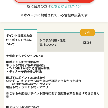
既に会員の方は
こちらからログイン
※本ページに掲載されている情報は広告です
1 件
ポイント加算対象条
件・ポイント付与に
システム利用・注意
口コミ
ついて
事項について
★何度でもアクションOK★
■ポイント加算対象条件
ネット予約完了後の来店確認
・T-POINTが貯まる店舗が対象
・ディナー予約のみが対象
■以下はポイント加算対象外
いたずら、キャンセルほか来店が確認できなかった場合
※一部対象外の店舗がございます
電話予約・ランチ予約・アプリ
※こちらの広告はポイント獲得に関する調査依頼をお受けできません
※
■ ポイント付与について