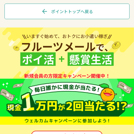
arrow_back
ポイントトップへ戻る
いますぐ始めて、おトクにお小遣い稼ぎ
フルーツメール
で、
+
ポイ活
懸賞生活
新規会員の方限定キャンペーン開催中！