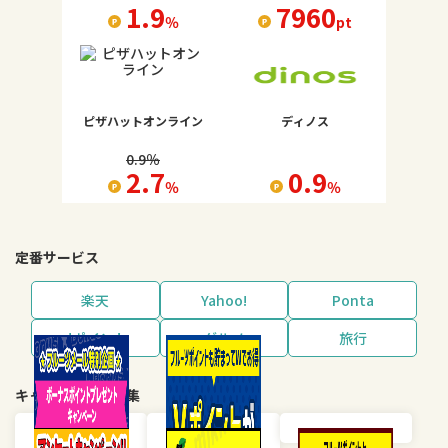
1.9
7960
％
pt
ピザハットオンライン
ディノス
0.9
％
2.7
0.9
％
％
定番サービス
楽天
Yahoo!
Ponta
dポイント
グルメ
旅行
キャンペーン・特集