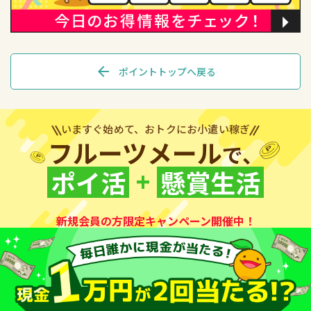
arrow_back
ポイントトップへ戻る
いますぐ始めて、おトクにお小遣い稼ぎ
フルーツメール
で、
+
ポイ活
懸賞生活
新規会員の方限定キャンペーン開催中！