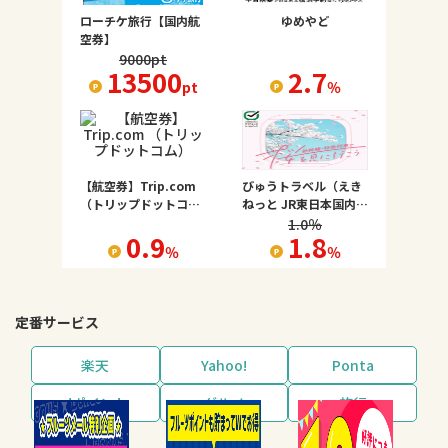
ローチケ旅行【国内航
ゆめやど
空券】
9000
pt
13500
2.7
pt
％
【航空券】Trip.com
びゅうトラベル（えき
（トリップドットコ
ねっと JR東日本国内ツ
ム）
アー）
1.0
％
0.9
1.8
％
％
定番サービス
楽天
Yahoo!
Ponta
dポイント
グルメ
旅行