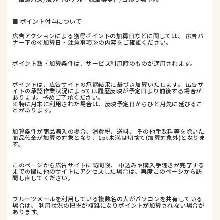
■ ポイント付与について
広告アクションによる獲得ポイントの加算日などに関しては、 広告バ
ナー下の≪加算日・注意事項≫の内容をご確認ください。
ポイント数・加算条件は、サービス利用時のものが適用されます。
ポイントは、広告サイトの承認結果に基づき加算いたします。 広告サ
イトの承認作業状況によっては履歴反映が予定日より前後する場合が
あります。予めご了承ください。
※特に月末に利用された場合は、反映予定日からひと月先に延びるこ
とがあります。
加算条件が商品購入の場合、消費税、送料、 その他手数料等を除いた
商品代金が加算の対象となり、1pt未満は切捨て(加算対象外)となりま
す。
このページから広告サイトに訪問後、 申込みや購入手続きが完了する
までの間に他のサイトにアクセスした場合は、再度このページから訪
問し直してください。
フルーツメールを利用している複数名の人がパソコンを共有している
場合は、 利用状況の把握が複雑になりポイントが加算されない場合が
あります。