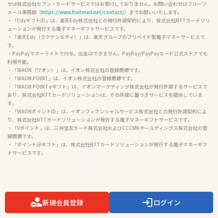
せは株式会社セブン・カードサービスではお受けしておりません。お問い合わせはフルーツ
メール事務局（
https://www.fruitmail.net/contact/
）までお願いいたします。

・「EdyギフトID」は、楽天Edy株式会社との発行許諾契約により、株式会社NTTカードソリ
ューションが発行する電子マネーギフトサービスです。

・「楽天Edy（ラクテンエディ）」は、楽天グループのプリペイド型電子マネーサービスで
す。

・PayPayマネーライトで付与。出金はできません。PayPay/PayPayカード公式ストアでも
利用可能。

・「WAON（ワオン）」は、イオン株式会社の登録商標です。

・「WAON POINT」は、イオン株式会社の登録商標です。

・「WAON POINT eギフト」は、イオンマーケティング株式会社が発行許諾するサービスで
あり、株式会社NTTカードソリューションは、その許諾に基づきサービスを提供していま
す。

・「WAONポイントID」は、イオンフィナンシャルサービス株式会社との発行許諾契約によ
り、株式会社NTTカードソリューションが発行する電子マネーギフトサービスです。

・「Vポイント」は、三井住友カード株式会社およびCCCMKホールディングス株式会社の登
録商標です。

・「ポイント＠ギフト」は、株式会社NTTカードソリューションが発行する電子マネーギフ
トサービスです。

新規会員登録
ログイン