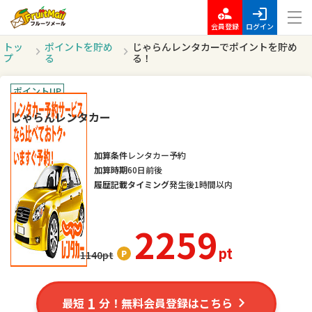
会員登録
ログイン
トッ
ポイントを貯め
じゃらんレンタカーでポイントを貯め
プ
る
る！
ポイントUP
じゃらんレンタカー
加算条件
レンタカー予約
加算時期
60日前後
履歴記載タイミング
発生後1時間以内
2259
pt
1140
pt
1
最短
分！無料会員登録はこちら