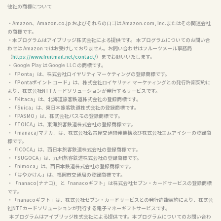
他社の商標について
・Amazon、Amazon.co.jp およびそれらのロゴは Amazon.com, Inc.またはその関連会社
の商標です。

・本プログラムはアイブリッジ株式会社による提供です。 本プログラムについてのお問い合
わせは Amazon ではお受けしておりません。お問い合わせはフルーツメール事務局
（
https://www.fruitmail.net/contact/
）までお願いいたします。

・ 
 は 
 の商標です。

Google Play
Google LLC
・「Ponta」は、株式会社ロイヤリティ マーケティングの登録商標です。

・「Pontaポイント コード」は、株式会社ロイヤリティ マーケティングとの発行許諾契約に
より、株式会社NTTカードソリューションが発行するサービスです。

・「Kitaca」は、北海道旅客鉄道株式会社の登録商標です。

・「Suica」は、東日本旅客鉄道株式会社の登録商標です。

・「PASMO」は、株式会社パスモの登録商標です。

・「TOICA」は、東海旅客鉄道株式会社の登録商標です。

・「manaca/マナカ」は、株式会社名古屋交通開発機構及び株式会社エムアイシーの登録商
標です。

・「ICOCA」は、西日本旅客鉄道株式会社の登録商標です。

・「SUGOCA」は、九州旅客鉄道株式会社の登録商標です。

・「nimoca」は、西日本鉄道株式会社の登録商標です。

・「はやかけん」は、福岡市交通局の登録商標です。

・ 「nanaco(ナナコ)」と「nanacoギフト」は株式会社セブン・カードサービスの登録商標
です。

・「nanacoギフト」は、株式会社セブン・カードサービスとの発行許諾契約により、株式会
社NTTカードソリューションが発行する電子マネーギフトサービスです。

  本プログラムはアイブリッジ株式会社による提供です。本プログラムについてのお問い合わ