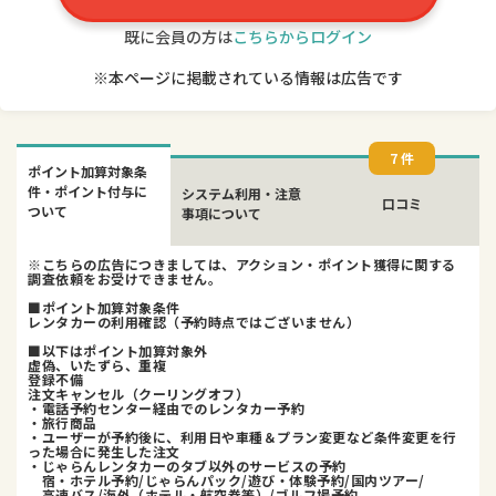
既に会員の方は
こちらからログイン
※本ページに掲載されている情報は広告です
7 件
ポイント加算対象条
件・ポイント付与に
システム利用・注意
口コミ
ついて
事項について
※こちらの広告につきましては、アクション・ポイント獲得に関する
調査依頼をお受けできません。
■ポイント加算対象条件
レンタカーの利用確認（予約時点ではございません）
■以下はポイント加算対象外
虚偽、いたずら、重複
登録不備
注文キャンセル（クーリングオフ）
・電話予約センター経由でのレンタカー予約
・旅行商品
・ユーザーが予約後に、利用日や車種＆プラン変更など条件変更を行
った場合に発生した注文
・じゃらんレンタカーのタブ以外のサービスの予約
宿・ホテル予約/じゃらんパック/遊び・体験予約/国内ツアー/
高速バス/海外（ホテル・航空券等）/ゴルフ場予約