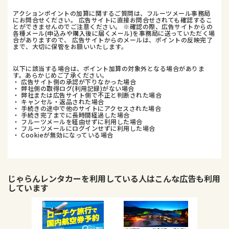
アクションポイントの加算に関するご質問は、フルーツメール事務局
にお問合せください。 広告サイトに直接お問合せされても確認するこ
とができませんのでご注意ください。 ※確認の際、広告サイトからの
各種メール(申込みや購入後に届くメール)を事務局に送っていただく場
合がありますので、 広告サイトからのメールは、ポイントの反映完了
まで、大切に保管をお願いいたします。
以下に該当する場合は、ポイント加算の対象外となる場合がありま
す。あらかじめご了承ください。
・ 広告サイト側の承認が下りなかった場合
・ 弊社側の取得ログ(利用記録)がない場合
・ 弊社または広告サイト側で不正と判断された場合
・ キャンセル・返品された場合
・ 手続きの途中で他のサイトにアクセスされた場合
・ 手続き完了までに長時間経過した場合
・ フルーツメールを経由せずに利用した場合
・ フルーツメールにログインせずに利用した場合
・ Cookieが無効になっている場合
じゃらんレンタカー
を利用している人はこんな広告も利用
しています