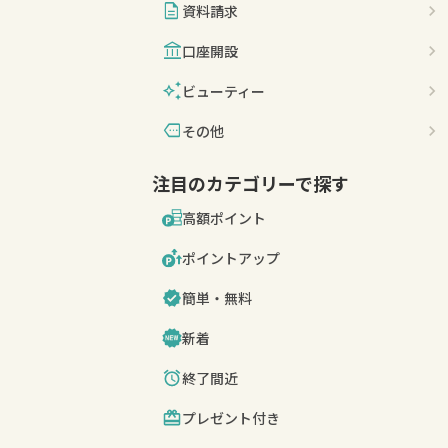
description
資料請求
account_balance
口座開設
auto_awesome
ビューティー
more
その他
注目のカテゴリーで探す
高額ポイント
ポイントアップ
簡単・無料
新着
終了間近
プレゼント付き