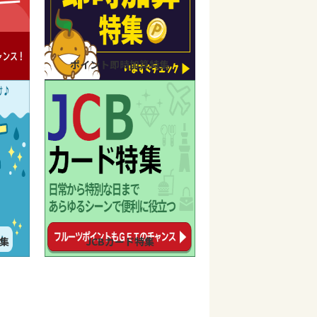
ポイント即時加算特集
集
JCBカード特集