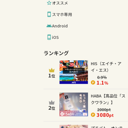
オススメ
スマホ専用
Android
iOS
ランキング
HIS（エイチ・ア
イ・エス）
1
位
0.9
％
1.1
％
HABA【高品位「ス
クワラン」】
2
位
2000
pt
3080
pt