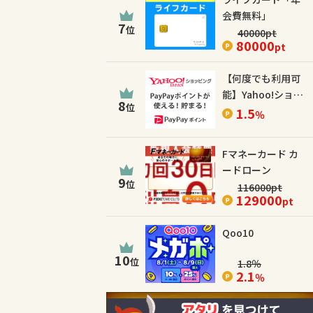
会費無料」
7
位
40000
pt
80000
pt
【何度でも利用可
能】Yahoo!ショッ
8
位
ピング
1.5
％
Fマネーカード カ
ードローン
9
位
116000
pt
129000
pt
Qoo10
10
位
1.8
％
2.1
％