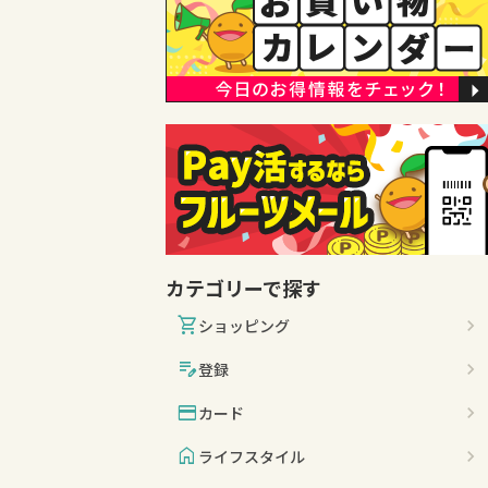
カテゴリーで探す
shopping_cart
ショッピング
edit_note
登録
credit_card
カード
home
ライフスタイル