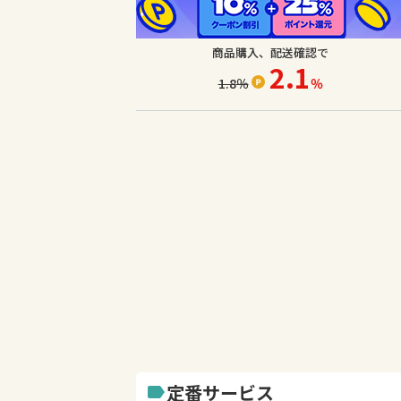
商品購入、配送確認で
2.1
1.8
％
％
定番サービス
label