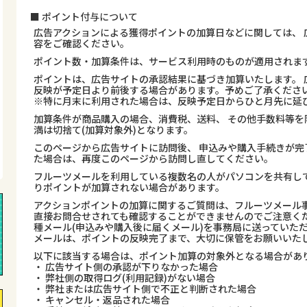
■ ポイント付与について
広告アクションによる獲得ポイントの加算日などに関しては、 
容をご確認ください。
ポイント数・加算条件は、サービス利用時のものが適用されま
ポイントは、広告サイトの承認結果に基づき加算いたします。 
反映が予定日より前後する場合があります。予めご了承くださ
※特に月末に利用された場合は、反映予定日からひと月先に延
加算条件が商品購入の場合、消費税、送料、 その他手数料等を
満は切捨て(加算対象外)となります。
このページから広告サイトに訪問後、 申込みや購入手続きが完
た場合は、再度このページから訪問し直してください。
フルーツメールを利用している複数名の人がパソコンを共有し
りポイントが加算されない場合があります。
アクションポイントの加算に関するご質問は、フルーツメール事
直接お問合せされても確認することができませんのでご注意くだ
種メール(申込みや購入後に届くメール)を事務局に送っていた
メールは、ポイントの反映完了まで、大切に保管をお願いいた
以下に該当する場合は、ポイント加算の対象外となる場合があ
・ 広告サイト側の承認が下りなかった場合
・ 弊社側の取得ログ(利用記録)がない場合
・ 弊社または広告サイト側で不正と判断された場合
・ キャンセル・返品された場合