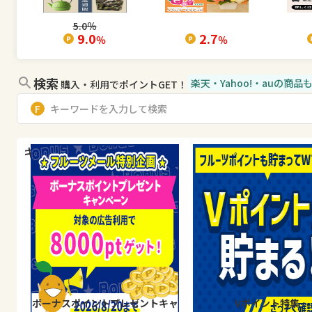
5.0
％
9.0
2.7
％
％
検索
楽天・Yahoo!・auの商
購入・利用でポイントGET！
キャンペーン・特集
ボーナスポイントプレゼントキャ
Vポイント特集