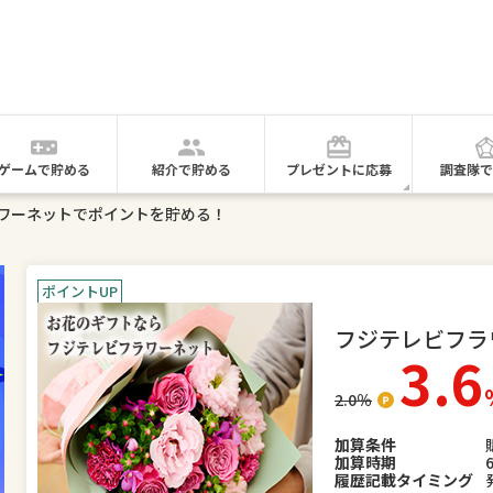
ゲームで貯める
紹介で貯める
プレゼントに応募
調査隊で
ワーネットでポイントを貯める！
ポイントUP
フジテレビフラ
3.6
2.0
％
加算条件
加算時期
履歴記載タイミング