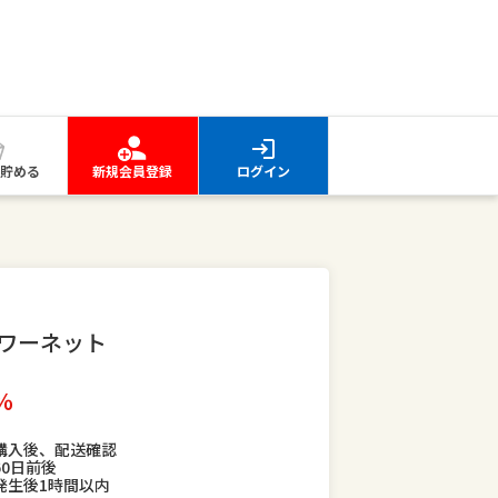
貯める
新規会員登録
ログイン
ワーネット
％
購入後、配送確認
60日前後
発生後1時間以内