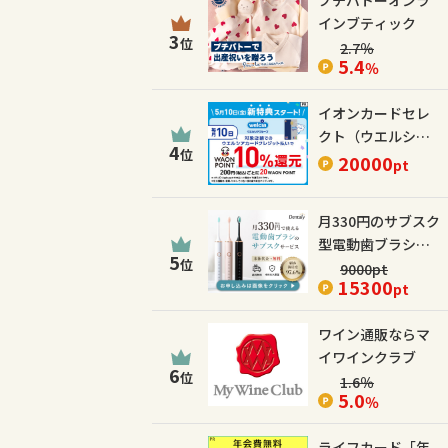
プチバトーオンラ
インブティック
3
位
2.7
％
5.4
％
イオンカードセレ
クト（ウエルシア
4
位
カード）
20000
pt
月330円のサブスク
型電動歯ブラシ
5
位
【Dentaly】
9000
pt
15300
pt
ワイン通販ならマ
イワインクラブ
6
位
1.6
％
5.0
％
ライフカード「年