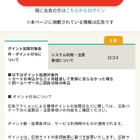
既に会員の方は
こちらからログイン
※本ページに掲載されている情報は広告です
1 件
ポイント加算対象条
件・ポイント付与に
システム利用・注意
口コミ
ついて
事項について
■以下はポイント加算対象外
※カードお申込から三ヶ月経過して発券に至らなかった場合
※同一ユーザーの二回目以降の申込
■ ポイント付与について
広告アクションによる獲得ポイントの加算日などに関しては、 広告バ
ナー下の≪加算日・注意事項≫の内容をご確認ください。
ポイント数・加算条件は、サービス利用時のものが適用されます。
ポイントは、広告サイトの承認結果に基づき加算いたします。 広告サ