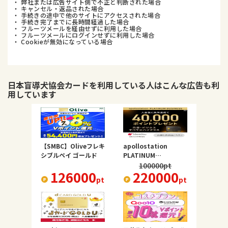
・ 弊社または広告サイト側で不正と判断された場合
・ キャンセル・返品された場合
・ 手続きの途中で他のサイトにアクセスされた場合
・ 手続き完了までに長時間経過した場合
・ フルーツメールを経由せずに利用した場合
・ フルーツメールにログインせずに利用した場合
・ Cookieが無効になっている場合
日本盲導犬協会カード
を利用している人はこんな広告も利
用しています
【SMBC】Oliveフレキ
apollostation
シブルペイ ゴールド
PLATINUM
BUSINESS
100000
pt
126000
220000
pt
pt