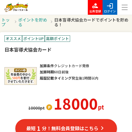
会員登録
ログイン
トッ
ポイントを貯め
日本盲導犬協会カードでポイントを貯め
プ
る
る！
オススメ
ポイントUP
高額ポイント
日本盲導犬協会カード
加算条件
クレジットカード発券
加算時期
60日前後
履歴記載タイミング
発生後1時間以内
18000
pt
10000
pt
1
最短
分！無料会員登録はこちら