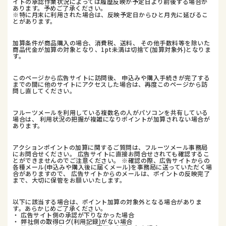
イトの承認作業状況によっては履歴反映が予定日より前後する場合が
あります。予めご了承ください。
※特に月末に利用された場合は、反映予定日からひと月先に延びるこ
とがあります。
加算条件が商品購入の場合、消費税、送料、 その他手数料等を除いた
商品代金が加算の対象となり、1pt未満は切捨て(加算対象外)となりま
す。
このページから広告サイトに訪問後、 申込みや購入手続きが完了する
までの間に他のサイトにアクセスした場合は、再度このページから訪
問し直してください。
フルーツメールを利用している複数名の人がパソコンを共有している
場合は、 利用状況の把握が複雑になりポイントが加算されない場合が
あります。
アクションポイントの加算に関するご質問は、フルーツメール事務局
にお問合せください。 広告サイトに直接お問合せされても確認するこ
とができませんのでご注意ください。 ※確認の際、広告サイトからの
各種メール(申込みや購入後に届くメール)を事務局に送っていただく場
合がありますので、 広告サイトからのメールは、ポイントの反映完了
まで、大切に保管をお願いいたします。
以下に該当する場合は、ポイント加算の対象外となる場合がありま
す。あらかじめご了承ください。
・ 広告サイト側の承認が下りなかった場合
・ 弊社側の取得ログ(利用記録)がない場合