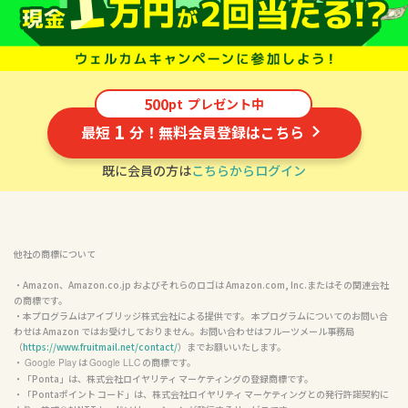
500
pt
プレゼント中
1
最短
分！無料会員登録はこちら
既に会員の方は
こちらからログイン
他社の商標について
・Amazon、Amazon.co.jp およびそれらのロゴは Amazon.com, Inc.またはその関連会社
の商標です。

・本プログラムはアイブリッジ株式会社による提供です。 本プログラムについてのお問い合
わせは Amazon ではお受けしておりません。お問い合わせはフルーツメール事務局
（
https://www.fruitmail.net/contact/
）までお願いいたします。

・ 
 は 
 の商標です。

Google Play
Google LLC
・「Ponta」は、株式会社ロイヤリティ マーケティングの登録商標です。

・「Pontaポイント コード」は、株式会社ロイヤリティ マーケティングとの発行許諾契約に