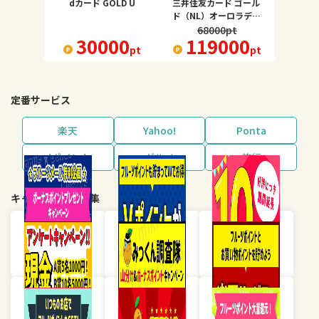
dカード GOLD U
三井住友カード ゴール
ド（NL）オーロラデザ
イン
68000
pt
30000
119000
pt
pt
定番サービス
楽天
Yahoo!
Ponta
dポイント
グルメ
旅行
キャンペーン・特集