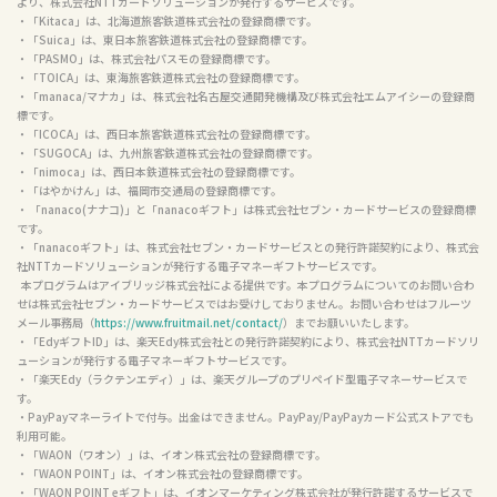
より、株式会社NTTカードソリューションが発行するサービスです。

・「Kitaca」は、北海道旅客鉄道株式会社の登録商標です。

・「Suica」は、東日本旅客鉄道株式会社の登録商標です。

・「PASMO」は、株式会社パスモの登録商標です。

・「TOICA」は、東海旅客鉄道株式会社の登録商標です。

・「manaca/マナカ」は、株式会社名古屋交通開発機構及び株式会社エムアイシーの登録商
標です。

・「ICOCA」は、西日本旅客鉄道株式会社の登録商標です。

・「SUGOCA」は、九州旅客鉄道株式会社の登録商標です。

・「nimoca」は、西日本鉄道株式会社の登録商標です。

・「はやかけん」は、福岡市交通局の登録商標です。

・ 「nanaco(ナナコ)」と「nanacoギフト」は株式会社セブン・カードサービスの登録商標
です。

・「nanacoギフト」は、株式会社セブン・カードサービスとの発行許諾契約により、株式会
社NTTカードソリューションが発行する電子マネーギフトサービスです。

  本プログラムはアイブリッジ株式会社による提供です。本プログラムについてのお問い合わ
せは株式会社セブン・カードサービスではお受けしておりません。お問い合わせはフルーツ
メール事務局（
https://www.fruitmail.net/contact/
）までお願いいたします。

・「EdyギフトID」は、楽天Edy株式会社との発行許諾契約により、株式会社NTTカードソリ
ューションが発行する電子マネーギフトサービスです。

・「楽天Edy（ラクテンエディ）」は、楽天グループのプリペイド型電子マネーサービスで
す。

・PayPayマネーライトで付与。出金はできません。PayPay/PayPayカード公式ストアでも
利用可能。

・「WAON（ワオン）」は、イオン株式会社の登録商標です。

・「WAON POINT」は、イオン株式会社の登録商標です。

・「WAON POINT eギフト」は、イオンマーケティング株式会社が発行許諾するサービスで